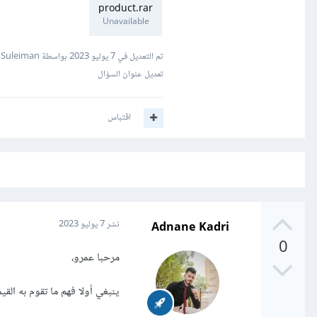
product.rar
Unavailable
تم التعديل في
7 يوليو 2023
بواسطة Mustafa Suleiman
تعديل عنوان السؤال
اقتباس
Adnane Kadri
نشر
7 يوليو 2023
0
مرحبا عمرو،
ينبغي أولا فهم ما تقوم به القيمة block لعناصر a داخل عناصر الق