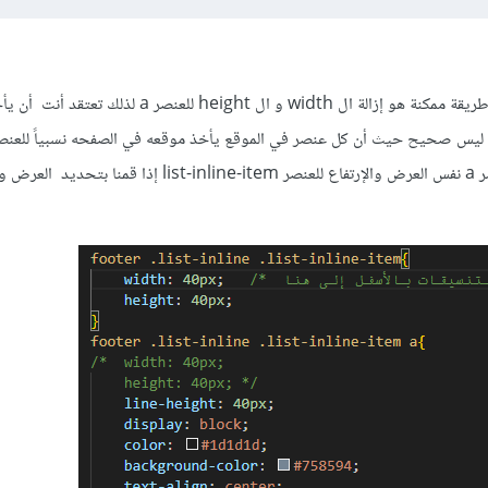
ليس صحيح حيث أن كل عنصر في الموقع يأخذ موقعه في الصفحه نسبياً للعنصر
وتطبيقاً لهذا الكلام يأخذ العنصر a نفس العرض والإرتفاع للعنصر list-inline-item إ