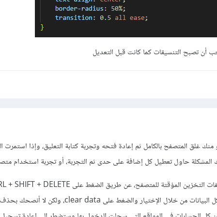
جب أن تصبح التنسيقات كما كانت قبل التعديل
نك غلق المتصفح بالكامل ثم إعادة فتحه وتجربة كتابة التعليق، وإذا استمرت ا
 المشكلة حاول تعطيل كل إضافة على حدى ثم التجربة، أو تجربة استخدام متص
لك نافذة تستطيع منها حذف كل البيانات من خلال الإختيار والضغط على clear data، 
كل الحسابات في المواقع التي سجلت الدخول بها وستضطر إلى إعادة تسجيل 