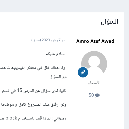
السؤال
Amro Atef Awad
نشر
7 يوليو 2023
(معدل)
السلام عليكم
اولا :هناك خلل في معظم الفيديوهات عند
مع السؤال
الأعضاء
ثانيا: لدى سؤال عن الدرس 15 في قسم صفحة منتج من مسار صفحات الهبوط
50
وتم ارفاق ملف المشروع كامل و موضحة في الصو
وسؤالي : لماذا قمنا باستخدام block هنا ؟