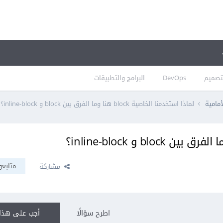
تصميم
DevOps
البرامج والتطبيقات
أمامية
لماذا استخدمنا الخاصية block هنا وما الفرق بين block و inline-block؟
متابعو
مشاركة
اطرح سؤالًا
أجب على هذا 