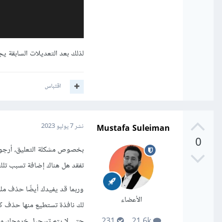
لذلك بعد التعديلات السابقة ي
اقتباس
Mustafa Suleiman
نشر
7 يوليو 2023
0
بخصوص مشكلة التعليق، أرجو م
تفقد هل هناك إضافة تسبب تلك
الأعضاء
حتى لا يتم تسجيل خروجك من 
231
21.6k