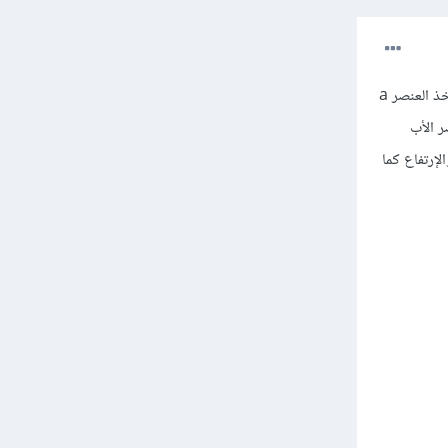
لتوضيح الشرح السابق بأبسط طريقة ممكنة هو إزالة ال width و ال height للعنصر a لذلك تعتقد أنت أن يأخذ العنصر a
 الأب
ذا قمنا بتحديد العرض والإرتفاع كما