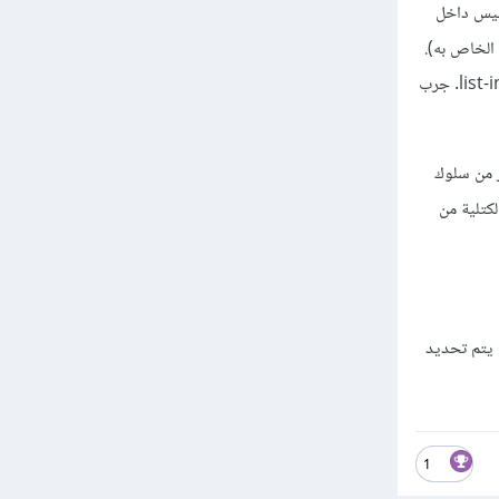
يس داخل
 الخاص به).
وهو نفس ما اختبرناه في المثال المرفق، فعناصر a أخذت كامل عرض حاويها المباشر وهو العنصر list-inline-item. جرب
ة تمكن العنصر من سلوك
كتلية من
لأخيرة امكانية أن يتم تحديد
1