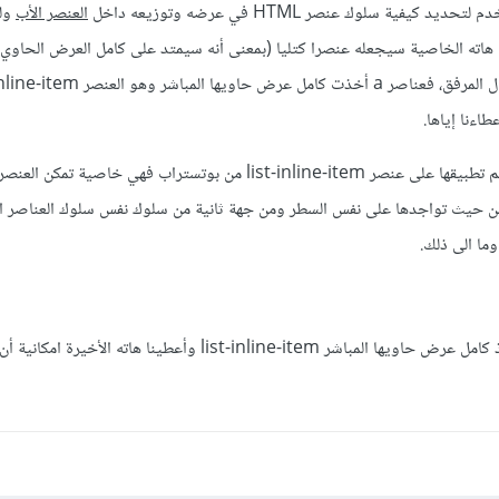
العنصر الأب
ول
 عنصر ما هاته الخاصية سيجعله عنصرا كتليا (بمعنى أنه سيمتد على كامل العرض الحاوي
اءنا إياها.
أما عن inline-block التي يتم تطبيقها على عنصر list-inline-item من بوتستراب فهي خاصي
ن حيث تواجدها على نفس السطر ومن جهة ثانية من سلوك نفس سلوك العناصر ال
ما الى ذلك.
جعلنا من عناصر a تأخذ كامل عرض حاويها المباشر list-inline-item وأعطينا هاته ا