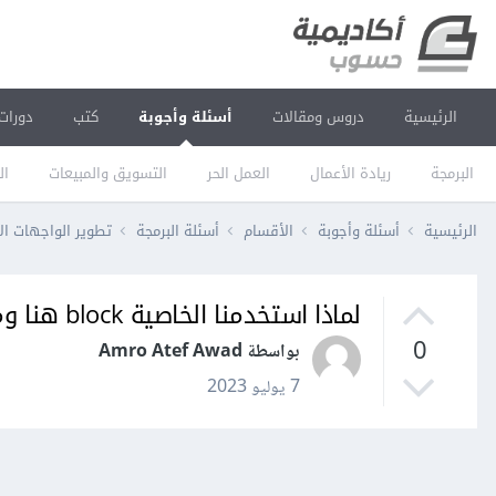
الرئيسية
دروس ومقالات
أسئلة وأجوبة
كتب
دورات
البرمجة
ريادة الأعمال
العمل الحر
التسويق والمبيعات
ال
الرئيسية
أسئلة وأجوبة
الأقسام
أسئلة البرمجة
تطوير الواجهات ال
لماذا استخدمنا الخاصية block هنا وما الفرق بين block و inline-block؟
0
بواسطة Amro Atef Awad
7 يوليو 2023