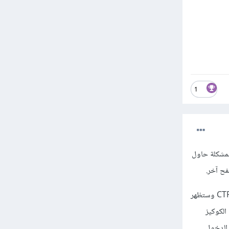
1
لمشكلة حاول
فح آخر.
وربما قد يفيدك أيضًا حذف ملفات التخزين المؤقتة للمتصفح، عن طريق الضغط على CTRL + SHIFT + DELETE وستظهر
ولكن لا أنصحك بحذف الكوكيز
الدخول.