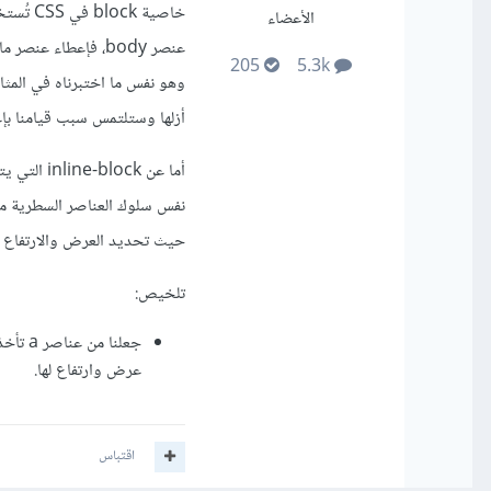
خاصية block في CSS تُستخدم لتحديد كيفية سلوك عنصر HTML في عرضه وتوزيعه داخل
الأعضاء
عنصر body، فإعطاء
205
5.3k
أزلها وستلتمس سبب قيامنا بإعط
نفس سلوك العناصر السطرية م
حيث تحديد العرض والارتفاع و
تلخيص:
عرض وارتفاع لها.
اقتباس