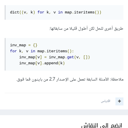
dict
((
v
,
 k
)
for
 k
,
 v 
in
 map
.
iteritems
())
طريق أخرى للحل لكن أطول قليلا من سابقاتها:
inv_map 
=
{}
for
 k
,
 v 
in
 map
.
iteritems
():
    inv_map
[
v
]
=
 inv_map
.
get
(
v
,
[])
    inv_map
[
v
].
append
(
k
)
ملاحظة: الأمثلة السابقة تعمل على الإصدار 2.7 من بايثون فما فوق.
اقتباس
انضم إلى النقاش