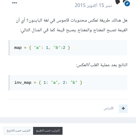
نشر
15 أكتوبر 2015
هل هنالك طريقة لعكس محتويات قاموس في لغة البايثون؟ أي أن
القيمة تصبح المفتاح والمفتاح يصبح قيمة كما في المثال التالي:
map 
=
{
'a'
:
1
,
'b'
:
2
}
الناتج بعد عملية القلب/العكس:
inv_map 
=
{
1
:
'a'
,
2
:
'b'
}
اقتباس
الترتيب حسب التقييم
الترتيب حسب التاريخ