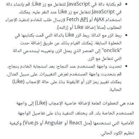
قم بكتابة دالة في JavaScript للتفاعل مع زر Like: قم بإنشاء دالة
في JavaScript تتفاعل مع زر Like عند النقر عليه. يمكنك
استخدام AJAX أو Fetch
API
لإرسال طلب للخادم لتنفيذ الإجراء
المطلوب (مثلاً إضافة Like أو إزالته).
ربط الزر مع الدالة: ربط الزر Like بالدالة التي قمت بكتابتها في
الخطوة السابقة. يُمكنك القيام بذلك عن طريق إضافة حدث
"onclick" إلى العنصر الذي يمثل الزر، وتعيينه ليستدعي الدالة
التي تتفاعل مع الزر.
تحديث واجهة المستخدم عند النجاح: بعد استجابة الخادم بنجاح،
قم بتحديث واجهة المستخدم لعرض التغييرات. على سبيل المثال،
يمكنك تغيير رمز الزر أو الأيقونة بناءً على حالة الإعجاب (Like)
الحالية.
هذه هي الخطوات العامة لإضافة خاصية الإعجاب (Like) إلى واجهة
المستخدم الخاصة بك. قد يختلف التنفيذ بناءً على تفاصيل الواجهة
الأمامية التي تستخدمها (مثل React أو Angular أو Vue.js) وكيفية
تنظيم الكود الحالي.