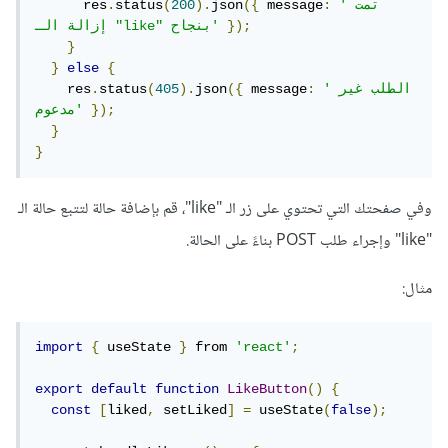
'تمت 
:
 message
({
json
).
200
(
status
.
      res
});
إزالة الـ "like" بنجاح'
}
}
else
{
'الطلب غير 
:
 message
({
json
).
405
(
status
.
    res
});
مدعوم'
}
}
وفي صفحتك التي تحتوي على زر الـ "like"، قم بإضافة حالة لتتبع حالة الـ
"like" وإجراء طلب POST بناءً على الحالة.
مثال:
import
{
 useState 
}
 from 
'react'
;
export
default
function
LikeButton
()
{
const
[
liked
,
 setLiked
]
=
 useState
(
false
);