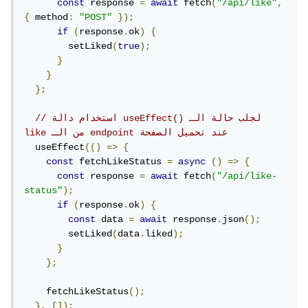
const
 response 
=
await
 fetch
(
"/api/like"
,
{
 method
:
"POST"
});
if
(
response
.
ok
)
{
        setLiked
(
true
);
}
}
};
// استخدام دالة useEffect() لجلب حالة الـ 
like من الـ endpoint عند تحميل الصفحة
  useEffect
(()
=>
{
const
 fetchLikeStatus 
=
async
()
=>
{
const
 response 
=
await
 fetch
(
"/api/like-
status"
);
if
(
response
.
ok
)
{
const
 data 
=
await
 response
.
json
();
        setLiked
(
data
.
liked
);
}
};
    fetchLikeStatus
();
},
[]);