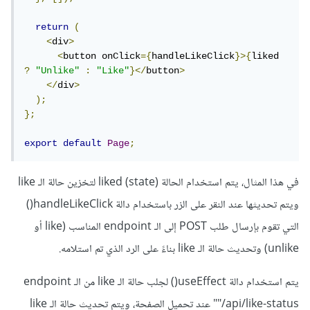
return
(
<
div
>
<
button onClick
={
handleLikeClick
}>{
liked 
?
"Unlike"
:
"Like"
}</
button
>
</
div
>
);
};
export
default
Page
;
في هذا المثال، يتم استخدام الحالة (state) liked لتخزين حالة الـ like
ويتم تحديثها عند النقر على الزر باستخدام دالة handleLikeClick()
التي تقوم بإرسال طلب POST إلى الـ endpoint المناسب (like أو
unlike) وتحديث حالة الـ like بناءً على الرد الذي تم استلامه.
يتم استخدام دالة useEffect() لجلب حالة الـ like من الـ endpoint
"/api/like-status" عند تحميل الصفحة، ويتم تحديث حالة الـ like