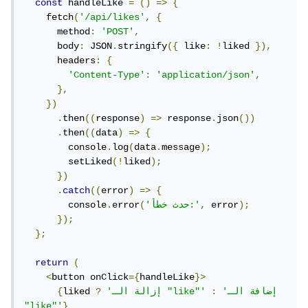
const
 handleLike 
=
()
=>
{
    fetch
(
'/api/likes'
,
{
      method
:
'POST'
,
      body
:
 JSON
.
stringify
({
 like
:
!
liked 
}),
      headers
:
{
'Content-Type'
:
'application/json'
,
},
})
.
then
((
response
)
=>
 response
.
json
())
.
then
((
data
)
=>
{
        console
.
log
(
data
.
message
);
        setLiked
(!
liked
);
})
.
catch
((
error
)
=>
{
);
 error
,
'حدث خطأ:'
(
error
.
        console
});
};
return
(
<
button onClick
={
handleLike
}>
'إضافة الـ 
:
'إزالة الـ "like"'
?
liked 
{
"like"'
}