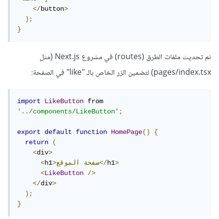
</
button
>
);
}
ثم تحديث ملفات الطرق (routes) في مشروع Next.js (مثل
pages/index.tsx) لتضمين الزر الخاص بالـ "like" في الصفحة:
import
LikeButton
 from 
'../components/LikeButton'
;
export
default
function
HomePage
()
{
return
(
<
div
>
>
h1
الموقع</
>صفحة
h1
<
<
LikeButton
/>
</
div
>
);
}