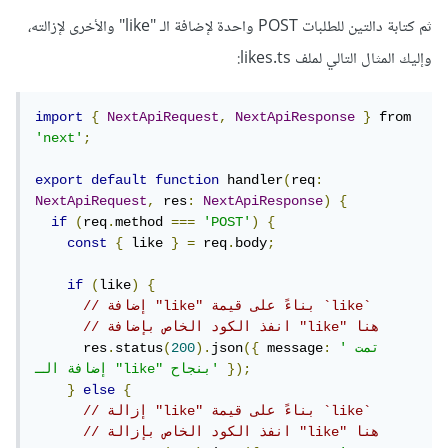
ثم كتابة دالتين للطلبات POST واحدة لإضافة الـ "like" والأخرى لإزالته،
وإليك المثال التالي لملف likes.ts:
import
{
NextApiRequest
,
NextApiResponse
}
 from 
'next'
;
export
default
function
 handler
(
req
:
NextApiRequest
,
 res
:
NextApiResponse
)
{
if
(
req
.
method 
===
'POST'
)
{
const
{
 like 
}
=
 req
.
body
;
if
(
like
)
{
// إضافة "like" بناءً على قيمة `like`
// انفذ الكود الخاص بإضافة "like" هنا
'تمت 
:
 message
({
json
).
200
(
status
.
      res
});
إضافة الـ "like" بنجاح'
}
else
{
// إزالة "like" بناءً على قيمة `like`
// انفذ الكود الخاص بإزالة "like" هنا