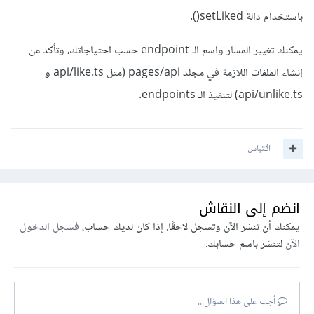
باستخدام دالة setLiked().
يمكنك تغيير المسار واسم الـ endpoint حسب احتياجاتك، وتأكد من
إنشاء الملفات اللازمة في مجلد pages/api (مثل api/like.ts و
api/unlike.ts) لتنفيذ الـ endpoints.
اقتباس
انضم إلى النقاش
يمكنك أن تنشر الآن وتسجل لاحقًا. إذا كان لديك حساب،
فسجل الدخول
الآن
لتنشر باسم حسابك.
أجب على هذا السؤال...