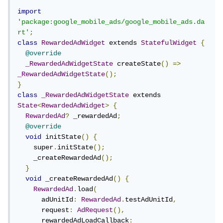
import
'package:google_mobile_ads/google_mobile_ads.da
rt'
;
class
RewardedAdWidget
 extends 
StatefulWidget
{
@override
_RewardedAdWidgetState
 createState
()
=>
_RewardedAdWidgetState
();
}
class
_RewardedAdWidgetState
 extends 
State
<
RewardedAdWidget
>
{
RewardedAd
?
 _rewardedAd
;
@override
void
 initState
()
{
    super
.
initState
();
    _createRewardedAd
();
}
void
 _createRewardedAd
()
{
RewardedAd
.
load
(
      adUnitId
:
RewardedAd
.
testAdUnitId
,
      request
:
AdRequest
(),
      rewardedAdLoadCallback
: