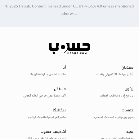
© 2025
Hsoub
.
Content licensed under
CC BY-NC-SA 4.0
unless mentioned
otherwise.