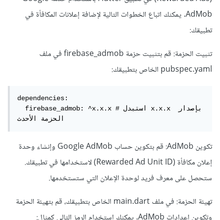
AdMob. يمكنك اتباع الخطوات التالية لإضافة إعلانات المكافأة في
تطبيقك:
تثبيت الحزمة: قم بتثبيت حزمة firebase_admob في ملف
pubspec.yaml الخاص بتطبيقك:
dependencies:

  firebase_admob: ^x.x.x # استبدل x.x.x بإصدار 
الحزمة الأحدث
تكوين AdMob: قم بتكوين حساب Google AdMob وإنشاء وحدة
إعلان مكافأة (Rewarded Ad Unit ID) لاستخدامها في تطبيقك.
ستحصل على معرف فريد لوحدة الإعلان التي ستستخدمها.
تهيئة الحزمة: في ملف main.dart الخاص بتطبيقك، قم بتهيئة الحزمة
وتكوين إعدادات AdMob. يمكنك استخدام الرمز التالي كمثال: