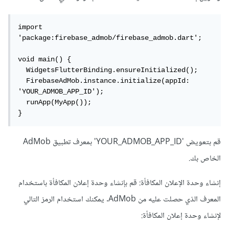
import 
'package:firebase_admob/firebase_admob.dart';

void main() {

  WidgetsFlutterBinding.ensureInitialized();

  FirebaseAdMob.instance.initialize(appId: 
'YOUR_ADMOB_APP_ID');

  runApp(MyApp());

}
قم بتعويض 'YOUR_ADMOB_APP_ID' بمعرف تطبيق AdMob
الخاص بك.
إنشاء وحدة الإعلان المكافأة: قم بإنشاء وحدة إعلان المكافأة باستخدام
المعرف الذي حصلت عليه من AdMob. يمكنك استخدام الرمز التالي
لإنشاء وحدة إعلان المكافأة: