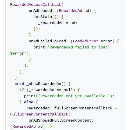
RewardedAdLoadCallback
(
        onAdLoaded
:
(
RewardedAd
 ad
)
{
          setState
(()
{
            _rewardedAd 
=
 ad
;
});
},
        onAdFailedToLoad
:
(
LoadAdError
 error
)
{
          print
(
'RewardedAd failed to load: 
$error'
);
},
),
);
}
void
 _showRewardedAd
()
{
if
(
_rewardedAd 
==
 null
)
{
      print
(
'RewardedAd not yet available.'
);
}
else
{
      _rewardedAd
!.
fullScreenContentCallback 
=
FullScreenContentCallback
(
        onAdShowedFullScreenContent
:
(
RewardedAd
 ad
)
=>