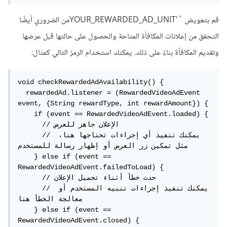
قم بتعويض `'YOUR_REWARDED_AD_UNITمن الضروري أيضًا
التحقق من إعلانات المكافأة المتاحة والحصول على حالتها قبل عرضها
وتقديم المكافأة بناءً على ذلك. يمكنك استخدام الرمز التالي كمثال:
void checkRewardedAdAvailability() {

  rewardedAd.listener = (RewardedVideoAdEvent 
event, {String rewardType, int rewardAmount}) {

    if (event == RewardedVideoAdEvent.loaded) {

      // الإعلان جاهز للعرض

      // يمكنك تنفيذ أي إجراءات تحتاجها هنا، 
مثل تمكين زر العرض أو إظهار رسالة للمستخدم

    } else if (event == 
RewardedVideoAdEvent.failedToLoad) {

      // حدث خطأ أثناء تحميل الإعلان

      // يمكنك تنفيذ إجراءات تنبيه المستخدم أو 
معالجة الخطأ هنا

    } else if (event == 
RewardedVideoAdEvent.closed) {
