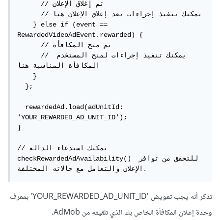
      // تم إغلاق الإعلان

      // يمكنك تنفيذ إجراءات بعد إغلاق الإعلان هنا

    } else if (event == 
RewardedVideoAdEvent.rewarded) {

      // تم منح المكافأة

      // يمكنك تنفيذ إجراءات لمنح المستخدم 
المكافأة المناسبة هنا

    }

  };

  rewardedAd.load(adUnitId: 
'YOUR_REWARDED_AD_UNIT_ID');

}

// يمكنك استدعاء الدالة 
checkRewardedAdAvailability() للتحقق من توافر 
الإعلان والتعامل مع حالاته المختلفة.
تذكر أنه يجب تعويض 'YOUR_REWARDED_AD_UNIT_ID' بمعرف
وحدة إعلان المكافأة الخاص بك الذي تلقيته من AdMob.