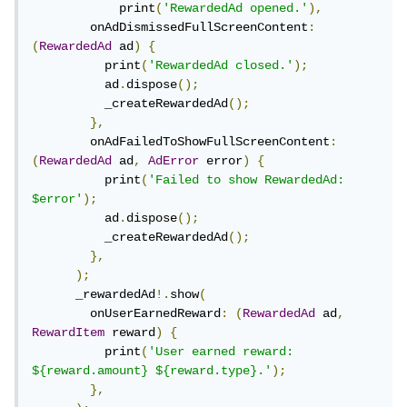
            print
(
'RewardedAd opened.'
),
        onAdDismissedFullScreenContent
:
(
RewardedAd
 ad
)
{
          print
(
'RewardedAd closed.'
);
          ad
.
dispose
();
          _createRewardedAd
();
},
        onAdFailedToShowFullScreenContent
:
(
RewardedAd
 ad
,
AdError
 error
)
{
          print
(
'Failed to show RewardedAd: 
$error'
);
          ad
.
dispose
();
          _createRewardedAd
();
},
);
      _rewardedAd
!.
show
(
        onUserEarnedReward
:
(
RewardedAd
 ad
,
RewardItem
 reward
)
{
          print
(
'User earned reward: 
${reward.amount} ${reward.type}.'
);
},