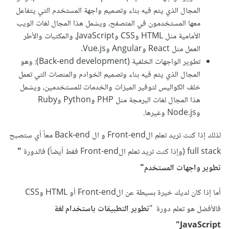
المجال الذي يتم فيه بناء وتصميم واجهة المستخدم التي يتفاعل
معها المستخدمون في المتصفح، ويشمل هذا المجال لغات الويب
الأمامية مثل HTML وCSS وJavaScript، والمكتبات والأطر
العمل مثل React وAngular وVue.js.
تطوير الواجهات الخلفية (Back-end development): وهو
المجال الذي يتم فيه بناء وتصميم الخوادم والمنصات التي تعمل
خلف الكواليس لتوفير الميزات والخدمات للمستخدمين، ويشمل
هذا المجال لغات البرمجة مثل PHP وPython وRuby
وNode.js وغيرها.
لذلك إذا كنت تريد تعلم الFront-end و ال Back-end معاً أي ستصبح
full stack (وإذا كنت تريد تعلم الFront-end فقط أيضاً) فالدورة
"
تطوير واجهات المستخدم"
أما إذا كان لديك خيرة بسيطة عن
الFront-end أو HTML وCSS
فالأفضل هو تعلم دورة "
تطوير التطبيقات باستخدام لغة
JavaScript"