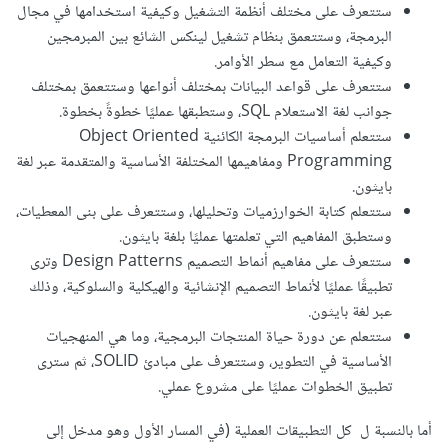
ستتعرف على مختلف أنظمة التشغيل وكيفية استخدامها في مجال
البرمجة، وستتعمق بنظام تشغيل لينكس الشائع بين المبرمجين
وكيفية التعامل مع سطر الأوامر.
ستتعرف على قواعد البيانات بمختلف أنواعها وستتعمق بمختلف
جوانب لغة الاستعلام SQL، وستطبقها عمليًا خطوةً بخطوة.
ستتعلم أساسيات البرمجة الكائنية Object Oriented
Programming ومفاهيمها المختلفة الأساسية والمتقدمة عبر لغة
بايثون.
ستتعلم كتابة الخوارزميات وتحليلها، وستتعرف على بنى المعطيات،
وستطبق المفاهيم التي تعلمتها عمليًا بلغة بايثون.
ستتعرف على مفاهيم أنماط التصميم Design Patterns وترى
تطبيقًا عمليًا لأنماط التصميم الإنشائية والهيكلية والسلوكية، وذلك
عبر لغة بايثون.
ستتعلم عن دورة حياة المنتجات البرمجية، وما هي المنهجيات
الأساسية في التطوير، وستتعرف على مبادئ SOLID، ثم سترى
تطبيق الخطوات عمليًا على مشروع عملي.
أما بالنسبة ل كل التطبيقات العملية (في المسار الأول وهو مدخل إلى