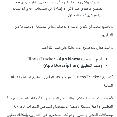
للتطبيق، ولكن يجب أن تتبع قواعد المحتوى القياسية وعدم
تضمين محتوى غير لائق أو إشارة إلى تطبيقات أخرى أو تقديم
مزاعم غير قابلة للتحقق.
وبالطبع يجب أن يكون الاسم والوصف مماثل للنسخة الإنجليزية من
التطبيق.
وإليك مثال لتوضيح الأمر بناءًا على تلك القواعد:
اسم التطبيق (App Name):
FitnessTracker
وصف التطبيق (App Description):
"تطبيق FitnessTracker هو شريكك الرقمي لتحقيق أهداف اللياقة
البدنية.
قم بتتبع نشاطك الرياضي والتمارين اليومية ومراقبة تقدمك بسهولة، يوفر
التطبيق واجهة بسيطة وسهلة الاستخدام لتسجيل السعرات الحرارية،
ومسافات المشي والجري، والوقت المستغرق في التمارين، بإمكانك تحليل