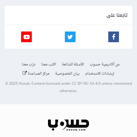
تابعنا على
عن أكاديمية حسوب
الأسئلة الشائعة
اكتب معنا
درّب معنا
إرشادات الاستخدام
بيان الخصوصية
مركز المساعدة
© 2025
Hsoub
.
Content licensed under
CC BY-NC-SA 4.0
unless mentioned
otherwise.