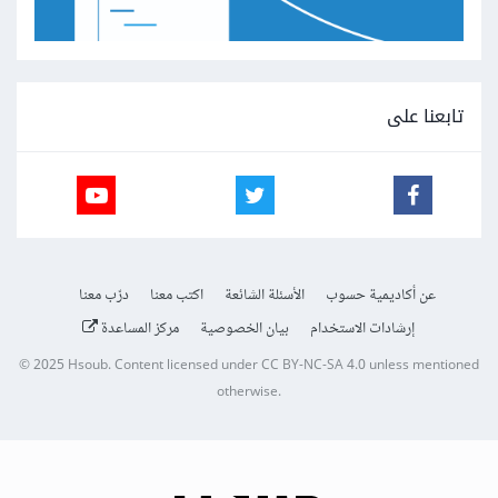
تابعنا على
عن أكاديمية حسوب
الأسئلة الشائعة
اكتب معنا
درّب معنا
إرشادات الاستخدام
بيان الخصوصية
مركز المساعدة
© 2025
Hsoub
.
Content licensed under
CC BY-NC-SA 4.0
unless mentioned
otherwise.