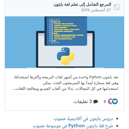
دروس بايثون في أكاديمية حسوب
شرح لغة بايثون Python في موسوعة حسوب