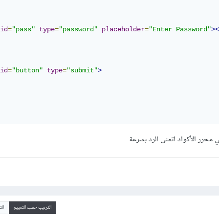
id
=
"pass"
type
=
"password"
placeholder
=
"Enter Password"
><
id
=
"button"
type
=
"submit"
>
 محرر الأكواد اتمنى الرد بسرعة
الترتيب حسب التقييم
ال