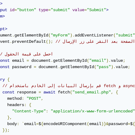
>
put
id
=
"button"
type
=
"submit"
value
=
"Submit"
>
m>
pt>
ument
.
getElementById
(
"myForm"
).
addEventListener
(
"submit"
 الصفحة بعد النقر على زر الإرسال
();
preventDefault
.
vent
// احصل على قيمة الحقول
onst
 email 
=
 document
.
getElementById
(
"email"
).
value
;
onst
 password 
=
 document
.
getElementById
(
"pass"
).
value
;
ry
{
م باستخدام fetch و async/await
const
 response 
=
await
 fetch
(
"send_email.php"
,
{
   method
:
"POST"
,
   headers
:
{
"Content-Type"
:
"application/x-www-form-urlencoded"
},
   body
:
`
email
=
$
{
encodeURIComponent
(
email
)}&
password
=
$
{
});