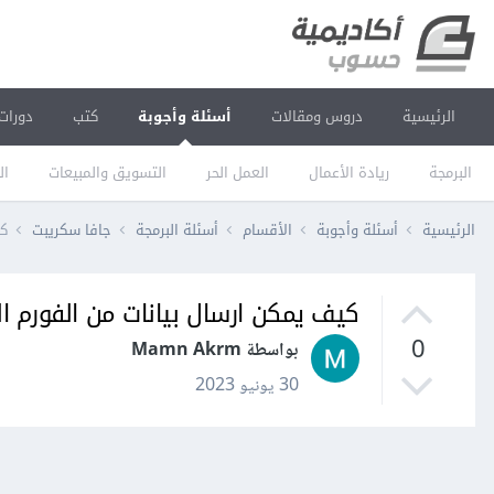
الرئيسية
دروس ومقالات
أسئلة وأجوبة
كتب
دورات
البرمجة
ريادة الأعمال
العمل الحر
التسويق والمبيعات
ال
الرئيسية
أسئلة وأجوبة
الأقسام
أسئلة البرمجة
جافا سكريبت
كي
كيف يمكن ارسال بيانات من الفورم الى
0
بواسطة Mamn Akrm
30 يونيو 2023