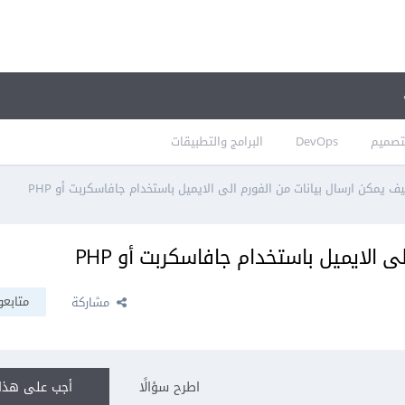
تصميم
DevOps
البرامج والتطبيقات
ف يمكن ارسال بيانات من الفورم الى الايميل باستخدام جافاسكربت أو PHP
 الايميل باستخدام جافاسكربت أو PHP
متابعو
مشاركة
اطرح سؤالًا
أجب على هذا 