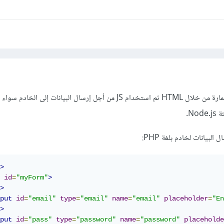
ستحتاج إلى إنشاء نموذج استمارة من خلال HTML ثم استخدام JS من أجل إرسال البيانات إلى الخ
لبيانات لخادم بلغة PHP:
>
id
=
"myForm"
>
>
put
id
=
"email"
type
=
"email"
name
=
"email"
placeholder
=
"En
>
put
id
=
"pass"
type
=
"password"
name
=
"password"
placeholde