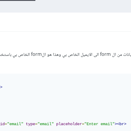
>
id
=
"email"
type
=
"email"
placeholder
=
"Enter email"
><br>