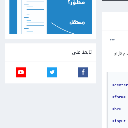
تابعنا على
اهلا اريد ان اتعلم كيف يمكنني إرسال البيانات من ال form الى الايميل الخاص بي وهذا هو الform الخاص بي باستخدام js او
<center
<form>
<br>
<input