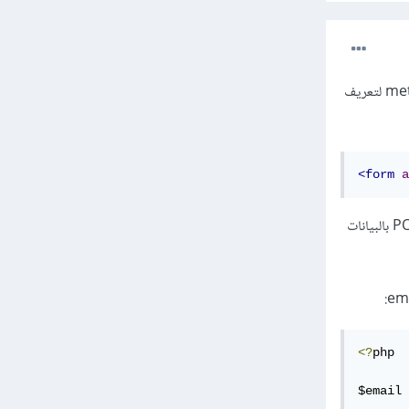
قم بوضع ملف contact.php وضعه على نفس مستوى هذا الملف، ثم قم بتصريح الخواص action و method لتعريف
<form
a
الآن بعد الضغط على زر submit وتقديم النموذج سيتم ارسال الطلب الى صفحة contact.php بطريقة POST بالبيانات
<?
php 

$email 