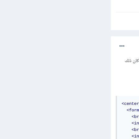
ادم سواء كان ذلك
<center
<form
<br
<in
<br
<in