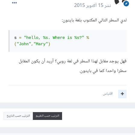
نشر
15 أكتوبر 2015
لدي السطر التالي المكتوب بلغة بايثون:
s 
=
"hello, %s. Where is %s?"
%
(
"John"
,
"Mary"
)
فهل يوجد مقابل لهذا السطر في لغة روبي؟ أريد أن يكون المقابل
سطرا واحدا كما في بايثون.
اقتباس
الترتيب حسب التقييم
الترتيب حسب التاريخ