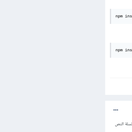
npm ins
npm ins
Sy" أي خطأ في تنسيق سلسلة النص