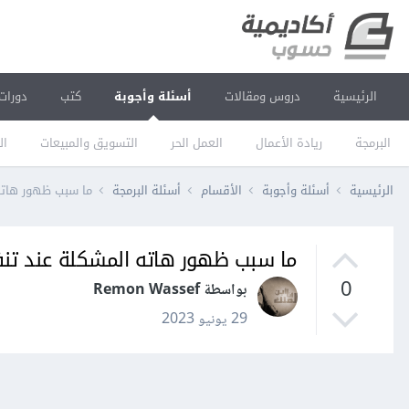
الرئيسية
دروس ومقالات
أسئلة وأجوبة
كتب
دورات
البرمجة
ريادة الأعمال
العمل الحر
التسويق والمبيعات
ال
الرئيسية
أسئلة وأجوبة
الأقسام
أسئلة البرمجة
ما سبب ظهور هاته المشك
ما سبب ظهور هاته المشكلة عند تنفيذ الأمر l
0
بواسطة Remon Wassef
29 يونيو 2023