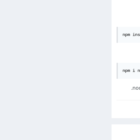
npm ins
npm i n