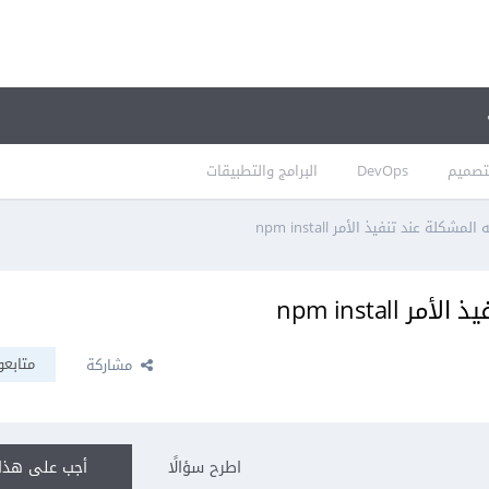
تصميم
DevOps
البرامج والتطبيقات
لة عند تنفيذ الأمر npm install
npm instal
متابعو
مشاركة
اطرح سؤالًا
أجب على هذا 