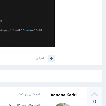
اقتباس
Adnane Kadri
نشر
29 يونيو 2023
0
تظهر هاته المشكلة عادة بسبب خطأ في تثبيت حزمة node-gyp ، 