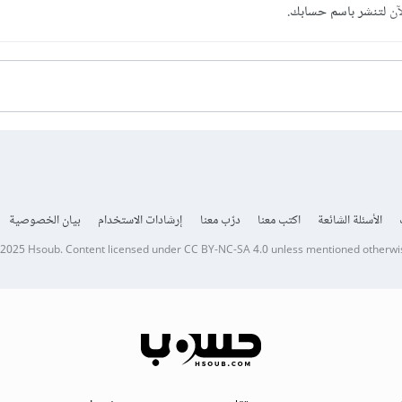
آن
لتنشر باسم حسابك.
الأسئلة الشائعة
اكتب معنا
درّب معنا
إرشادات الاستخدام
بيان الخصوصية
 2025
Hsoub
.
Content licensed under
CC BY-NC-SA 4.0
unless mentioned otherwi