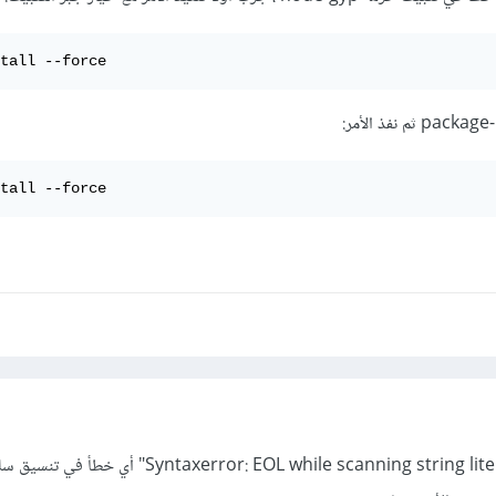
tall --force
tall --force
ما يظهر هو أنه هناك خطأ "ntaxerror: EOL while scanning string literal