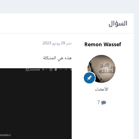
السؤال
Remon Wassef
نشر
29 يونيو 2023
هذه هي المشكلة
الأعضاء
7