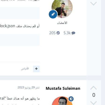
الأعضاء
أو قم بحذف ملف package-lock.json ثم نفذ الأمر:
205
5.3k
اقتباس
Mustafa Suleiman
نشر
29 يونيو 2023
0