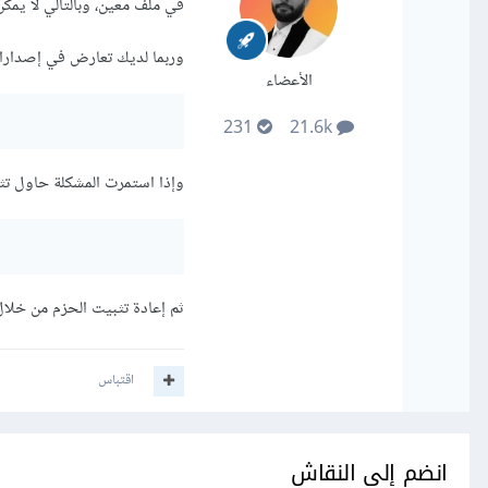
في ملف معين، وبالتالي لا يمكن 
وربما لديك تعارض في إصدارات
الأعضاء
231
21.6k
وإذا استمرت المشكلة حاول تثبيت مكتبة node-gyp بأحدث إصدار،
ثم إعادة تثبيت الحزم من خلال الأمر 
اقتباس
انضم إلى النقاش