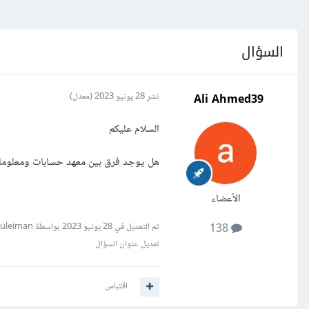
السؤال
Ali Ahmed39
نشر
28 يونيو 2023
(معدل)
السلام عليكم
هل يوجد فرق بين معهد حسابات ومعلوما
الأعضاء
تم التعديل في
28 يونيو 2023
بواسطة Mustafa Suleiman
138
تعديل عنوان السؤال
اقتباس