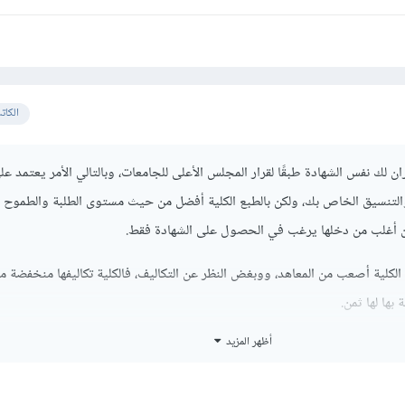
الكات
ن لك نفس الشهادة طبقًا لقرار المجلس الأعلى للجامعات، وبالتالي الأمر يعتمد عل
لتنسيق الخاص بك، ولكن بالطبع الكلية أفضل من حيث مستوى الطلبة والطموح ل
أن أغلب من دخلها يرغب في الحصول على الشهادة فقط.
لكلية أصعب من المعاهد، ووبغض النظر عن التكاليف، فالكلية تكاليفها منخفضة مقا
بها لها ثمن.
أظهر المزيد
 ومعلومات يقبل القسم العلمي (رياضة وعلوم) للثانوية العامة وليس أدبي أو ثان
ًا قد يختلط الأمر على البعض ويظن أن معد نظم إدارية هو نفسه معهد حاسبات و
ص معهد نظم إدارة هو المحاسبة.