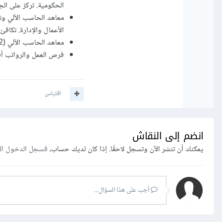
الحكومية. تركز على الج
الأعمال والإدارة. تكافئ
معاهد الحاسب الآلي (2 -3 سنوات) تقبل خريجي ثانوية عامة وفنية. برامجها أقل تخصصاً وأكثر عملية.
فرص العمل والرواتب أف
اقتباس
انضم إلى النقاش
يمكنك أن تنشر الآن وتسجل لاحقًا. إذا كان لديك حساب،
فسجل الدخول ال
أجب على هذا السؤال...