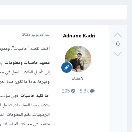
Adnane Kadri
نشر
28 يونيو 2023
0
أظنك تقصد "حاسبات"، وعموما 
فمعهد حاسبات ومعلومات
: ي
إلى تأهيل الطلاب للعمل في مجا
الأعضاء
وغيرها. عادةً ما تكون مدة ال
205
5.3k
أما كلية حاسبات
: فهي مؤسسة
وتكنولوجيا المعلومات. تشمل 
البرمجيات، نظم المعلومات، ال
متقدم في مجالات الحاسبات وت