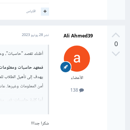
اقتباس
Ali Ahmed39
نشر
28 يونيو 2023
0
أظنك تقصد "حاسبات"، وعمو
فمعهد حاسبات ومعلومات
يهدف إلى تأهيل الطلاب للع
الأعضاء
أمن المعلومات وغيرها. عاد
138
أما كلية حاسبات
: فهي مؤ
وتكنولوجيا المعلومات. تش
هندسة البرمجيات، نظم المع
شكرا جدااا
المستوى وبحث متقدم في م