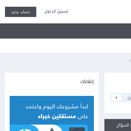
تسجيل الدخول
حساب جديد
إعلانات
ن
2
السؤال