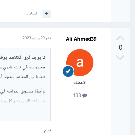
اقتباس
Ali Ahmed39
نشر
29 يونيو 2023
0
لا يوجد فرق، فكلاهما يوفرا
مجموعك في ثالثة ثانوي وا
فغالبًا في المعاهد ستجد 
الأعضاء
وأيضًا مستوى الدراسة في ا
138
بالمعاهد التي تعتبر كل ورقة 
وانتبه إلى أن معهد حاسبات
أي مثله مثل الكلية، وأيض
تمام
ولكن ذلك غير صحيح، فتخص