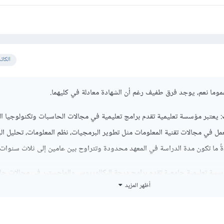
الكات
ما نعم، يوجد فرق طفيف رغم أن الشهادة معادلة في كليهما.
: يعتبر مؤسسة تعليمية تقدم برامج تعليمية في مجالات الحاسبات وتكنولوجيا ال
مل في مجالات تقنية المعلومات مثل تطوير البرمجيات، نظم المعلومات، تحليل البي
ةً ما تكون مدة الدراسة في المعهد محدودة وتتراوح بين عامين إلى ثلاث سنوات.
سسة تعليمية جامعية تقدم برامج درجة البكالوريوس والماجستير في مجالات ح
أظهر المزيد
مل البرامج الأكاديمية في الجامعة مجموعة واسعة من التخصصات مثل علوم الح
لومات، الذكاء الاصطناعي، الشبكات والأمن وغيرها. تهدف الجامعة إلى توفير تعل
جالات الحاسبات وتكنولوجيا المعلومات.