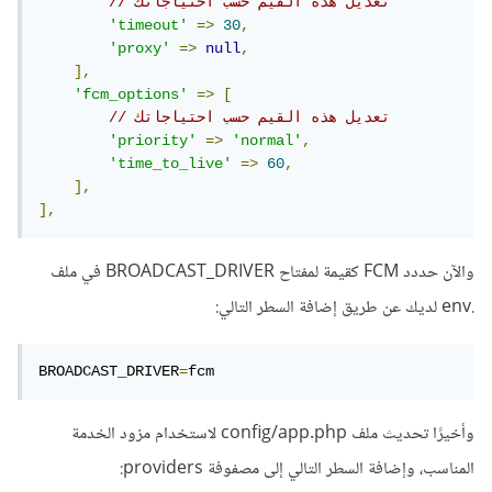
// تعديل هذه القيم حسب احتياجاتك
'timeout'
=>
30
,
'proxy'
=>
null
,
],
'fcm_options'
=>
[
// تعديل هذه القيم حسب احتياجاتك
'priority'
=>
'normal'
,
'time_to_live'
=>
60
,
],
],
والآن حددد FCM كقيمة لمفتاح BROADCAST_DRIVER في ملف
.env لديك عن طريق إضافة السطر التالي:
BROADCAST_DRIVER
=
fcm
وأخيرًا تحديث ملف config/app.php لاستخدام مزود الخدمة
المناسب، وإضافة السطر التالي إلى مصفوفة providers: