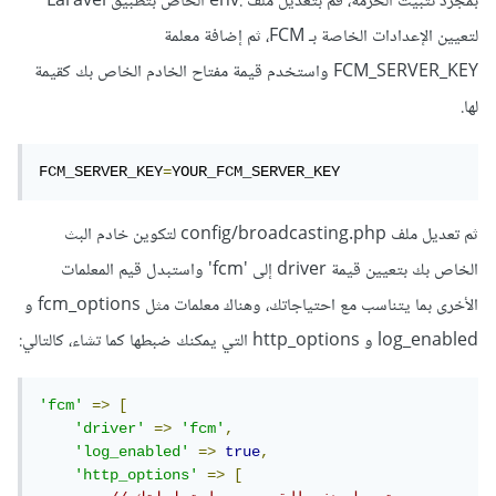
بمجرد تثبيت الحزمة، قم بتعديل ملف .env الخاص بتطبيق Laravel
لتعيين الإعدادات الخاصة بـ FCM، ثم إضافة معلمة
FCM_SERVER_KEY واستخدم قيمة مفتاح الخادم الخاص بك كقيمة
لها.
FCM_SERVER_KEY
=
YOUR_FCM_SERVER_KEY
ثم تعديل ملف config/broadcasting.php لتكوين خادم البث
الخاص بك بتعيين قيمة driver إلى 'fcm' واستبدل قيم المعلمات
الأخرى بما يتناسب مع احتياجاتك، وهناك معلمات مثل fcm_options و
log_enabled و http_options التي يمكنك ضبطها كما تشاء، كالتالي:
'fcm'
=>
[
'driver'
=>
'fcm'
,
'log_enabled'
=>
true
,
'http_options'
=>
[