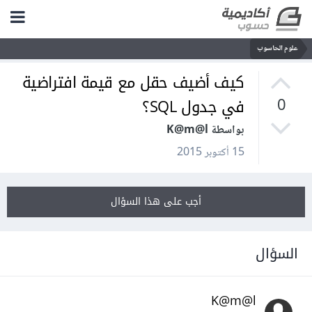
علوم الحاسوب
كيف أضيف حقل مع قيمة افتراضية
في جدول SQL؟
0
بواسطة K@m@l
15 أكتوبر 2015
أجب على هذا السؤال
السؤال
K@m@l