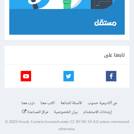
تابعنا على
عن أكاديمية حسوب
الأسئلة الشائعة
اكتب معنا
درّب معنا
إرشادات الاستخدام
بيان الخصوصية
مركز المساعدة
© 2025
Hsoub
.
Content licensed under
CC BY-NC-SA 4.0
unless mentioned
otherwise.