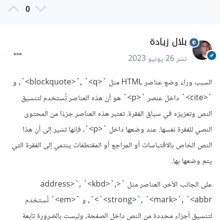
0
بلال زيادة
نشر
26 يونيو 2023
السبب وراء وضع عناصر HTML مثل `<blockquote>`, `<q>`, و
`<cite>` داخل عنصر `<p>` هو أن هذه العناصر تُستخدم لتنسيق
النص وتعزيزه في سياق الفقرة. تعتبر هذه العناصر جزءًا من المحتوى
النصي للفقرة نفسها. عند وضعها داخل `<p>`، فإنها تشير إلى أن هذا
النص الخاص بالاقتباسات أو المراجع أو المقتطفات ينتمي إلى الفقرة التي
يتم وضعها بها.
على الجانب الآخر، العناصر مثل `<address>`, `<kbd>`,
`<strong>`, `<mark>`, `<abbr>`, و `<em>` تُستخدم
لتنسيق أجزاء محددة من النص داخل الصفحة، وليست بالضرورة تابعة