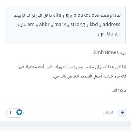
لماذا وُضِعت bloukquote و
q
و cite داخل البارغراف p بينما
address و kbd و strong و mark و abbr و em خارج
البارغراف
p
؟
مرحبا Bmh Bmw،
إذا كان هذا السؤال خاص بدورة من الدورات التي أنت مشترك فيها
فالرجاء كتابته أسفل الفيديو الخاص بالدرس.
شكرا لك.
اقتباس
1