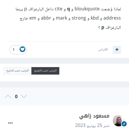
لماذا وُضِعت bloukquote و
q
و cite داخل البارغراف p بينما
address و kbd و strong و mark و abbr و em خارج
البارغراف
p
؟
اقتباس
1
الترتيب حسب التقييم
الترتيب حسب التاريخ
0
مسعود زاهي
نشر
25 يونيو 2023