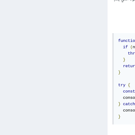
functio
if
(
n
thr
}
retur
}
try
{
const
  conso
}
catch
  conso
}