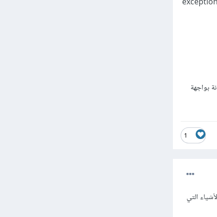
التي تظهر. وعموما، يكون هنالك ملف logs على الخادم يقوم بالتقاط كل هاته الاستثناءات exceptions
ة بواجهة
1
 الأشياء التي