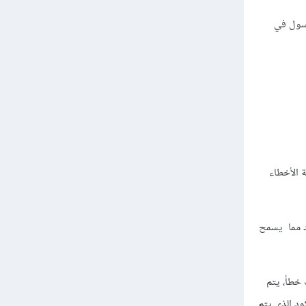
نسول في
 السيرفر ومعالجة الأخطاء
الكود مما يسمح
استثناءات داخل كتلة try، وعندما يحدث خطأ، يتم
ستثناء باستخدام كتلة catch حيث يوجد الكود الذي يتم