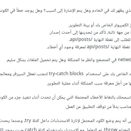
لذي يظهر لك في الخادم وهل يتم الإشارة إلى السبب؟ وهل يوجد خطأ في الكو
لكمبيوتر الخاص بك أو بيئة التطوير.
من جهة ثالثة، تأكد من تحديثها إلى أحدث إصدار.
إلى نقطة النهاية /api/posts.
api لمعرفة وجود أي أخطاء.
ومن الأفضل أن تعتمد في الكود الخاص بك على استخدام try-catch blocks لتجنب تعطل
معنى أن try-catch block تسمحلك بالتقاط الأخطاء المحتملة التي يمكن أن تحدث أثناء تنفيذ جزء من 
مناسب بدلاً من توقف التطبيق عن العمل.
وحاول إلقاء الاستثناءات، بمعنى أنه يتم وضع الكود المحتمل لإثارة ال
إلقاء الاستثناء باستخدام كلمة المفتاح throw، ثم التعامل مع الا