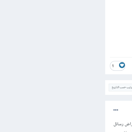
1
ترتيب حسب التاريخ
لا بتفعيل وضع التصحيح DEBUG MODE أو باستعراض رسائل