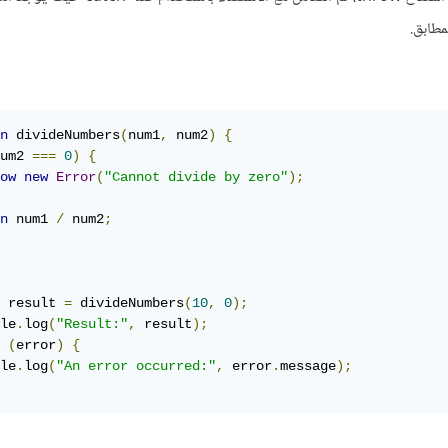
مطابق.
n
 divideNumbers
(
num1
,
 num2
)
{
um2 
===
0
)
{
ow
new
Error
(
"Cannot divide by zero"
);
n
 num1 
/
 num2
;
 result 
=
 divideNumbers
(
10
,
0
);
le
.
log
(
"Result:"
,
 result
);
(
error
)
{
le
.
log
(
"An error occurred:"
,
 error
.
message
);