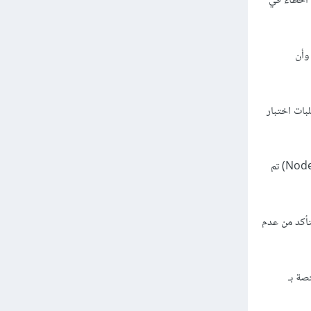
 أخطاء في
تم بشكل صحيح وأن
ات لاختبار الطلبات مثل Postman لإرسال طلبات اختبار
التحقق من إعدادات البيئة: تأكد من أن جميع إعدادات البيئة الخاصة بالتكوين (مثل ملفات .env في Node.js) تم
ستخدمة في البرنامج للتأكد من عدم
صة بـ