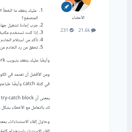
عليك بتفقد ما الخطأ ا
الأعضاء
المتصفح؟
جرب إعادة تشغيل جهاز ا
231
21.6k
إذا كنت تستخدم مكتبة 
تأكد من استلام الخادم للطلب 
تحقق من رد الخادم من نقطة النهاية //posts
وأيضًا عليك بتفقد بتبويب network في المتصفح وانظر ما المشكلة وهل يتم تحميل الملفات بشكل سليم.
في كتلة catch وأيضًا طباعتها من أجل معرفة سبب المشكلة أنثاء عملية التطوير.
ب
لك بالتعامل مع الأخطاء بشكل 