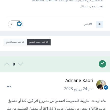
تم التعديل في
24 يونيو 2023
بواسطة Mustafa Suleiman
تعديل عنوان السؤال
اقتباس
2
الترتيب حسب التقييم
الترتيب حسب التاريخ
0
Adnane Kadri
نشر
24 يونيو 2023
هاته ليست الطريقة الصحيحة لاستعراض مشروع لارافيل، كما أن تشغيل
خادم vite لا يغني عن تشغيل خادم artisan أو تشغيل التطبيق من على