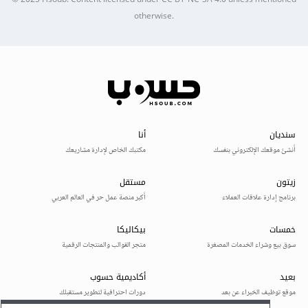
© 2025
Hsoub
.
Content licensed under
CC BY-NC-SA 4.0
unless mentioned
otherwise.