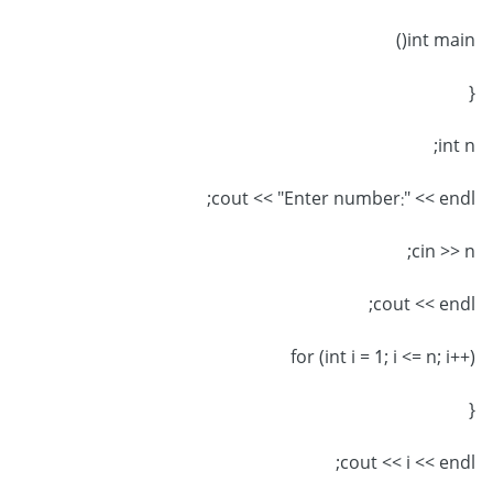
int main()
{
int n;
cout << "Enter number:" << endl;
cin >> n;
cout << endl;
for (int i = 1; i <= n; i++)
{
cout << i << endl;