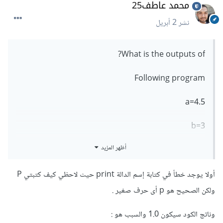
محمد عاطف25
نشر
2 أبريل
What is the outputs of?
Following program
a=4.5
b=3
أظهر المزيد
(Print (a//b
أولا يوجد خطأ في كتابة إسم الدالة print حيث لاحظي كيف كتبتي P
ولكن الصحيح هو p أى حرف صغير .
وناتج الكود سيكون 1.0 والسبب هو
: