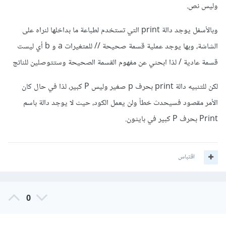
وليس نص.
وبالأسفل يوجد دالة print التي تستخدم لطباعة ما بداخلها لنراه على
الشاشة، وبها يوجد عملية قسمة صحيحة // للمتغيرات a و b أي ليست
قسمة عادية / لذا ابحثي عن مفهوم القسمة الصحيحة وستتوصلين للناتج
لكن للتنبيه دالة print بحرف p صغير وليس P كبير، لذا في حال كان
الأمر مقصود فسيحدث خطأ ولن يعمل الكود، حيث لا يوجد دالة باسم
Print بحرف P كبير في بايثون.
اقتباس
0