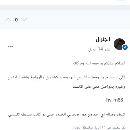
0
الجنرال
نشر
14 أبريل
السلام عليكم ورحمه الله وبركاته
اللي عنده خبره ومعلومات عن البرمجه والاختراق والروابط ولغه البايثون
وغيره يتواصل معي على الانستا
hv_m88
انتضر رساله اي احد من ذو اصحابي الخبره حتى لو كانت بسيطه تفيدني
تم التعديل في
14 أبريل
بواسطة الجنرال