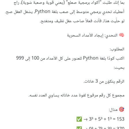
بما إنك طلبت "أكواد برمجية صعلع" (يعني قوية وصعبة شوية)، راح
أعطيك تحدي برمجي متوسط إلى صعب بلغة Python، يشغل العقل صح.
لو حلّيت هذا، فأنت فعلاً صاحب عقل نظيف ومتفتح.
التحدي: إيجاد الأعداد السحرية
🧠
المطلوب:
اكتب كودًا بلغة Python للعثور على كل الأعداد من 100 إلى 999
بحيث:
الرقم يتكوّن من 3 خانات.
مجموع كل رقم مرفوع لقوة عدد خاناته يساوي العدد نفسه.
مثال:
🎯
153 = 1³ + 5³ + 3³ →
✅
✅