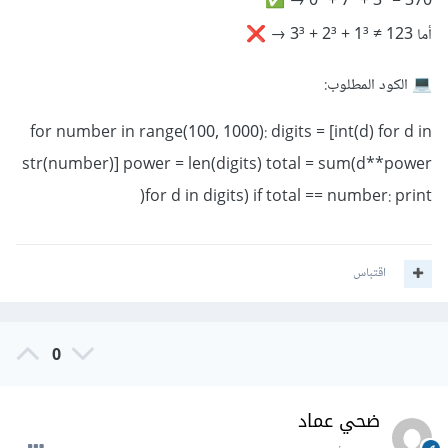
370 = 3³ + 7³ + 0³ →
أما 123 ≠ 1³ + 2³ + 3³ →
❌
الكود المطلوب:
💻
for number in range(100, 1000): digits = [int(d) for d in
str(number)] power = len(digits) total = sum(d**power
for d in digits) if total == number: print(
اقتباس
0
ضحي عماد