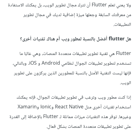
ولا يعني تعلم Flutter أن تترك مجال تطوير الويب، بل يمكنك الاستفادة
من معرفتك السابقة وجعلها ميزة إضافية لديك في مجال تطوير
التطبيقات.
هل flutter أفضل بالنسبة لمطور ويب أم هناك تقنيات أخرى؟
Flutter هي تقنية تطوير تطبيقات متعددة المنصات، وهي غالبًا ما
تستخدم لتطوير تطبيقات الجوال لنظامي Android و iOS. وبالتالي،
فإنها ليست التقنية الأمثل بالنسبة للمطورين الذين يركزون على تطوير
الويب.
إذا كنت مطور ويب وترغب في تطوير تطبيقات الجوال، فإنه يمكنك
استخدام تقنيات أخرى مثل React Native وIonic وXamarin
وغيرها. توفر هذه التقنيات ميزات مماثلة لـ Flutter بالإضافة إلى القدرة
على تطوير تطبيقات متعددة المنصات بشكل فعال.