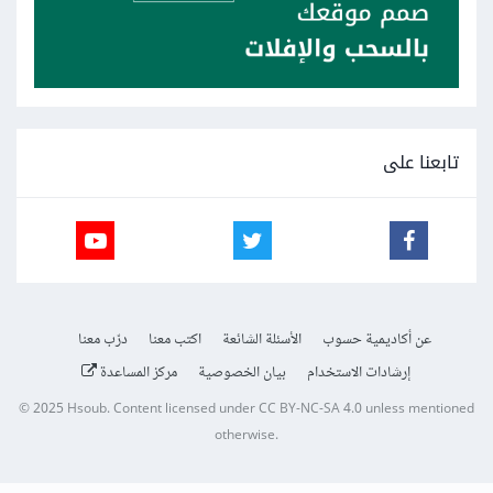
تابعنا على
عن أكاديمية حسوب
الأسئلة الشائعة
اكتب معنا
درّب معنا
إرشادات الاستخدام
بيان الخصوصية
مركز المساعدة
© 2025
Hsoub
.
Content licensed under
CC BY-NC-SA 4.0
unless mentioned
otherwise.