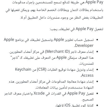
Apple Pay هي طريقة للدفع تسمح للمستخدمين بإجراء مدفوعات
باستخدام بطاقات ائتمان وبطاقات الخصم الخاصة بهم، ويمكن تفعيلها في
التطبيقات بغض النظر عن وجود مشتريات داخل التطبيق أم لا.
لتفعيل Apple Pay في تطبيقك، يجب:
تسجيل حساب تطوير Apple وتسجيل تطبيقك في برنامج Apple
Developer.
إنشاء معرف تاجر (Merchant ID) في مركز أعضاء المطورين.
هذا المعرف سيُمكّن Apple من التعرف على تطبيقك كـ "تاجر"
للمشتريات.
إنشاء وتنزيل شهادة توقيع الطلبات (CSR) من Keychain
Access.
إنشاء شهادة معالجة المدفوعات في مركز أعضاء المطورين. هذه
الشهادة ستستخدم لتأمين بيانات المعاملات.
تفعيل Apple Pay في القدرات في Xcode واختيار معرف التاجر
الصحيح.
كتابة كود تطبيق iOS لإظهار