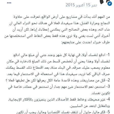
نشر
15 أكتوبر 2015
من المهم أنك بدأت في مشاريع على أرض الواقع، تعرفت على حلاوة
النجاح ومرارة الفشل، هذا سيفيدك فعلا في هدفك نحو الثراء المالي ان
شاء الله، وهذه بعض النصائح التي يمكنني إعطاءك إياها، لكن أريد أن
أخبرك أنني لست بغني ولا ثري، هذه فقط بعض النقاط التي استخلصتها من
طرف خبراء اعتدت على متابعتهم:
1- ادفع لنفسك أولا، في نهاية كل شهر وعند جني أي مبلغ مالي ادفع
لنفسك أولا وهذا يعني أن تُخصّص قسط من ذلك المبلغ لادخاره في مكان
معلوم يصعب عليك صرفه، في البنك مثلا، بعد اقتطاع ذلك القسط يمكنك
صرف الباقي كما تريد، سيفيدك هذا في استعماله في الاستثمار فيما بعد.
2- قلل من مصاريفك، وهذه قاعدة عامة الكل يعرفها لكن هل تطبقها فعلا ؟
3- استثمر، نعم الاستثمار شئ مهم جدا، أن تستثمر في عملك، خاصة في
تكوين نفسك.
4- غيّر محيطك وخالط فقط الأصدقاء الذين يتميزون بالأفكار الإيجابية،
وبالمقابل ابتعد عن السلبيين.
5- فكر ماليا، حاول أن تثقف نفسك اقتصاديا وماليا، يجب أن تكون