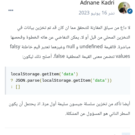
Adnane Kadri
نشر
16 يونيو 2023
لا داع من سياق المقارنة للتحقق مما ان كان قد تم تخزين بيانات في
التخزين المحلي من قبل أو لا، يمكن التغاضي عن هاته الخطوة وفحصها
مباشرة. فالقيمة undefined و null وغيرهما تعتبر قيم خاطئة falsy
values تتضمن معنى القيمة المنطقية false. أصلح ذلك ليكون:
localStorage
.
getItem
(
'data'
)
?
 JSON
.
parse
(
localStorage
.
getItem
(
'data'
))
:
[]
أيضا تأكد من تخزين سلسلة جيسون سليمة أول مرة. اذ يحتمل أن يكون
السطر الثاني هو المسؤول عن المشكلة.