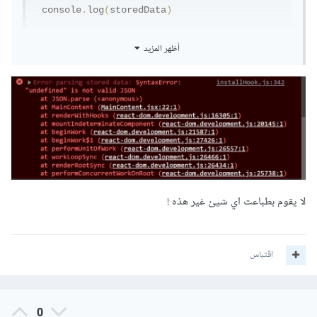
 console
.
log
(
storedData
)
فإذا كانت قيمة falsy مثل null أو undefined فلم يتم تنفيذ
أظهر المزيد
الكتلة الخاصة بـ if.
وإذا استمرت المشكلة أرفق مجلد المشروع.
لا يقوم بطباعت اي شيئ غير هذه !
اقتباس
0