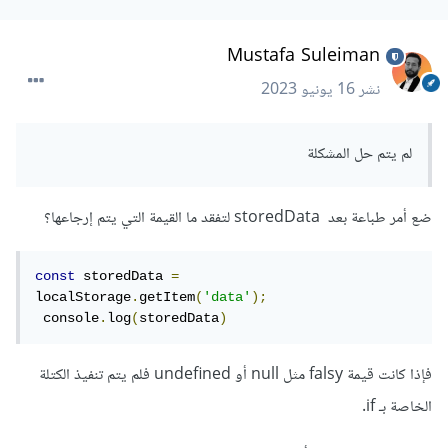
useState
(
initialData
);
Mustafa Suleiman
const
 storedData 
=
localStorage
.
getItem
(
'data'
);
نشر
16 يونيو 2023
try
{
if
(
storedData
)
{
لم يتم حل المشكلة
    initialData 
=
 JSON
.
parse
(
storedData
);
}
}
catch
(
error
)
{
ضع أمر طباعة بعد storedData لتفقد ما القيمة التي يتم إرجاعها؟
  console
.
error
(
'Error parsing stored 
data:'
,
 error
);
}
const
 storedData 
=
localStorage
.
getItem
(
'data'
);
وقمت بتخزين القيمة المسترجعة من localStorage في متغير
 console
.
log
(
storedData
)
storedData.
فإذا كانت قيمة falsy مثل null أو undefined فلم يتم تنفيذ الكتلة
ثم استخدام عبارة try-catch لمحاولة تحليل الصيغة باستخدام
الخاصة بـ if.
JSON.parse() وتعيين القيمة إلى initialData في حال نجح