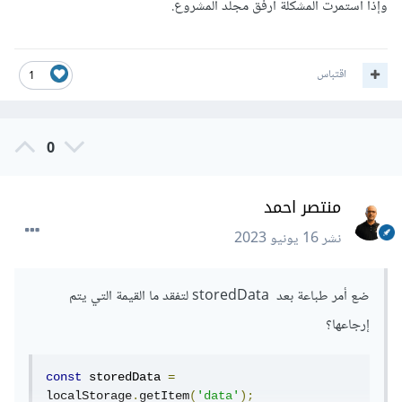
التحليل، وإذا حدث أي خطأ أثناء التحليل، فسيتم طباعة رسالة
وإذا استمرت المشكلة أرفق مجلد المشروع.
الخطأ في وحدة التحكم ويتم تعيين القيمة الافتراضية [] لـ
initialData.
اقتباس
1
أخيرًا، تعيين القيمة النهائية للـ data باستخدام
useState(initialData).
0
منتصر احمد
نشر
16 يونيو 2023
ضع أمر طباعة بعد storedData لتفقد ما القيمة التي يتم
إرجاعها؟
const
 storedData 
=
localStorage
.
getItem
(
'data'
);