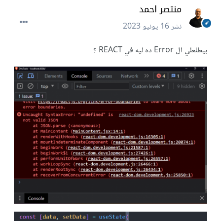
منتصر احمد
نشر
16 يونيو 2023
بيطلعلي ال Error ده ليه في REACT ؟