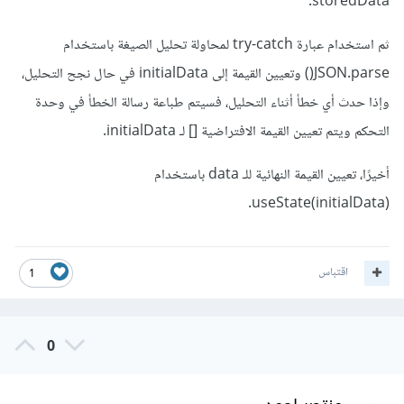
storedData.
ثم استخدام عبارة try-catch لمحاولة تحليل الصيغة باستخدام
JSON.parse() وتعيين القيمة إلى initialData في حال نجح التحليل،
وإذا حدث أي خطأ أثناء التحليل، فسيتم طباعة رسالة الخطأ في وحدة
التحكم ويتم تعيين القيمة الافتراضية [] لـ initialData.
أخيرًا، تعيين القيمة النهائية للـ data باستخدام
useState(initialData).
اقتباس
1
0