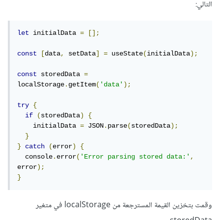
التالي:
let
 initialData 
=
[];
const
[
data
,
 setData
]
=
 useState
(
initialData
);
const
 storedData 
=
localStorage
.
getItem
(
'data'
);
try
{
if
(
storedData
)
{
    initialData 
=
 JSON
.
parse
(
storedData
);
}
}
catch
(
error
)
{
  console
.
error
(
'Error parsing stored data:'
,
error
);
}
وقمت بتخزين القيمة المسترجعة من localStorage في متغير