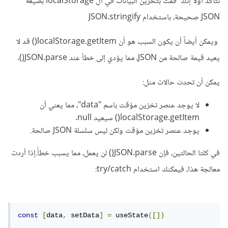
تتأكد أولاً إنك قمت بتخزين البيانات في ال localStorage بصيغة
JSON صحيحة، باستخدام JSON.stringify
ويمكن أيضاً أن يكون السبب هو أن localStorage.getItem() قد لا
يعيد قيمة صالحة من JSON، مما يؤدي إلى خطأ عند JSON.parse().
يمكن أن تحدث حالات مثل:
لا يوجد عنصر تخزين مؤقت باسم "data"، مما يعني أن
localStorage.getItem() سيعيد null.
يوجد عنصر تخزين مؤقت ولكن ليس سلسلة JSON صالحة.
في كلتا الحالتين، فإن JSON.parse() لن يعمل، مما يسبب خطأً.إذا أردت
معالجة هذا، فيمكنك استخدام try/catch:
const
[
data
,
 setData
]
=
 useState
([])