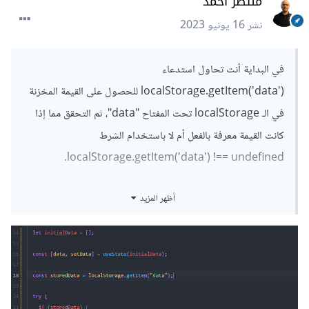
منتصر احمد
نشر
16 يونيو 2023
في البداية أنت تحاول استدعاء
localStorage.getItem('data') للحصول على القيمة المخزنة
في الـ localStorage تحت المفتاح "data"، ثم التحقق مما إذا
كانت القيمة معرفة بالفعل أم لا باستخدام الشرط
localStorage.getItem('data') !== undefined.
وإذا كانت القيمة غير معرفة (أي undefined)، فسيتم تعيين قيمة
أظهر المزيد
افتراضية فارغة [] للـ data.
لكن، قبل تعيين القيمة للـ data، ما يتم هو تحليل القيمة المسترجعة
من localStorage كصيغة JSON باستخدام
JSON.parse(localStorage.getItem('data')).