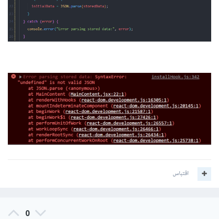
فإذا كانت القيمة المسترجعة غير صالحة كـ JSON، فيتم إطلاق خطأ
بصيغة:
SyntaxError: Unexpected token u in JSON at 
position 0 أو SyntaxError: Unexpected token 
< in JSON at position 0.
ولتجنب حدوذ ذلك عليك بالتحقق من صحة القيمة المسترجعة من
localStorage قبل تحليلها كـ JSON.
باستخدام الدالة JSON.parse() داخل عبارة try-catch للتعامل
مع أي أخطاء تحليل الصيغة، هناك طرق مختلفة لمعالجة المشكلة،
ومنها الحل التالي:
اقتباس
let
 initialData 
=
[];
0
const
[
data
,
 setData
]
=