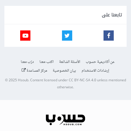
تابعنا على
عن أكاديمية حسوب
الأسئلة الشائعة
اكتب معنا
درّب معنا
إرشادات الاستخدام
بيان الخصوصية
مركز المساعدة
© 2025
Hsoub
.
Content licensed under
CC BY-NC-SA 4.0
unless mentioned
otherwise.