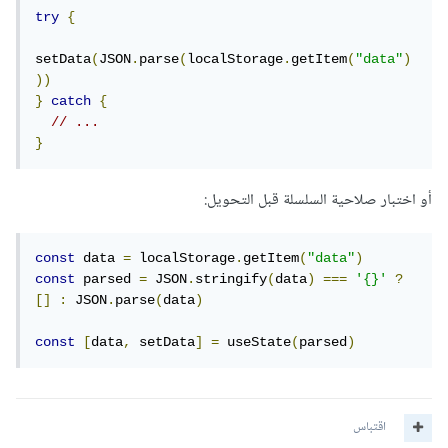
try
{
setData
(
JSON
.
parse
(
localStorage
.
getItem
(
"data"
)
))
}
catch
{
// ...
}
أو اختبار صلاحية السلسلة قبل التحويل:
const
 data 
=
 localStorage
.
getItem
(
"data"
)
const
 parsed 
=
 JSON
.
stringify
(
data
)
===
'{}'
?
[]
:
 JSON
.
parse
(
data
)
const
[
data
,
 setData
]
=
 useState
(
parsed
)
اقتباس