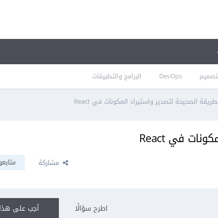
تصميم
DevOps
البرامج والتطبيقات
طريقة الصحيحة لتصدير واستيراد المكونات في React
نات في React
متابعو
مشاركة
اطرح سؤالًا
أجب على هذا 