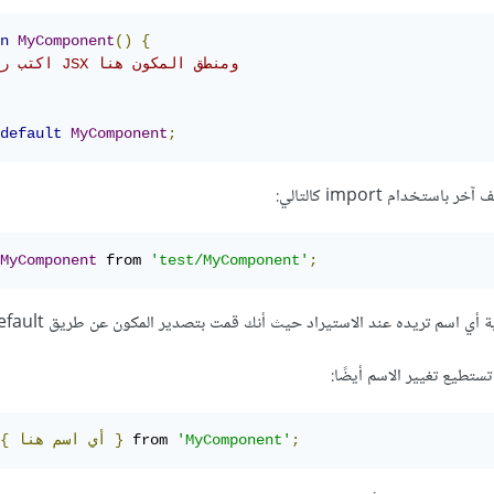
n
MyComponent
()
{
// اكتب رمز JSX ومنطق المكون هنا
default
MyComponent
;
تخدام import كالتالي:
MyComponent
 from 
'test/MyComponent'
;
ي اسم تريده عند الاستيراد حيث أنك قمت بتصدير المكون عن طريق export default،
تطيع تغيير الاسم أيضًا:
;
'MyComponent'
 from 
}
أي
اسم
هنا
{