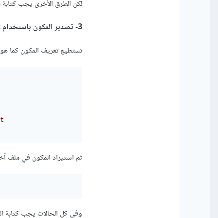
لكن الطرق الأخرى يجب كتابة 
3- تصدير المكون باستخدام export عند الحاجة:
تستطيع تعريف المكون كما هو، ثم استخدام تعبير export ب
// يمكن تص
ثم استيراد المكون في ملف آخر باستخدام 
وفي كل الحالات يجب كتابة ال