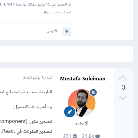
تم التعديل في
15 يونيو 2023
بواسطة Mustafa Suleiman
تعديل عنوان السؤال
اقتباس
Mustafa Suleiman
نشر
15 يونيو 2023
0
الطريقة صحيحة وتستطيع استيراده 
وسأشرح لك بالتفصيل:
الأعضاء
لتصدير المكونات في React، وفيما يلي سأقدم لك ثلاث طرق شائعة.
231
21.6k