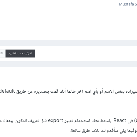
الترتيب حسب التقييم
ال
بنفس الاسم أو بأي اسم آخر طالما أنك قمت بتصديره عن طريق export default.
لتصدير مكون (component) في React، باستطاعتك استخدام تعبير export قبل تعريف