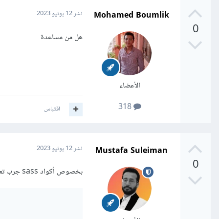
Mohamed Boumlik
نشر
12 يونيو 2023
0
هل من مساعدة
الأعضاء
318
اقتباس
Mustafa Suleiman
نشر
12 يونيو 2023
0
بخصوص أكواد sass جرب تعديل الكود بالشكل التالي: