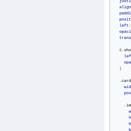
justi
align
paddi
posit
left
:
opaci
trans
&.
sho
lef
opa
}
.
card
wid
pos
.
im
w
h
b
b