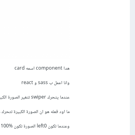
هدا component اسمه card
وانا اعمل ب sass و react
عندما يتحرك swiper تتغير الصورة الكبيرة ايضا على حسب id
ما اود فعله هو ان الصورة الكبيرة تتحرك من -50%to left 0
وعندما تكون left0 الصورة تكون width 100% و العنوان is hiden