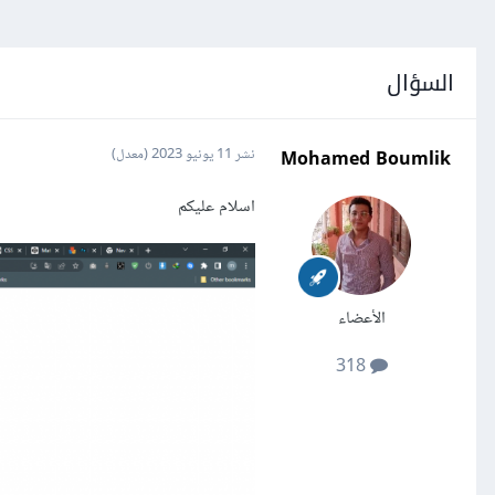
السؤال
Mohamed Boumlik
نشر
11 يونيو 2023
(معدل)
اسلام عليكم
الأعضاء
318