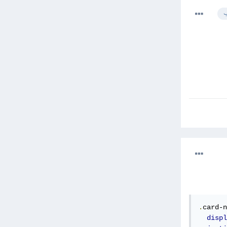
ب
.
card-n
displ