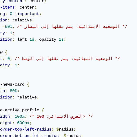
fy-content
:
 center
;
-items
:
 center
;
ng
:
0
!important
;
ion
:
 relative
;
/* الوضعية الابتدائية: يتم نقلها إلى اليسار */
;
50%
-
ty
:
1
;
ition
:
 left 
1s
,
 opacity 
1s
;
w 
{
/* الوضعية النهائية: يتم نقلها إلى الوسط */
;
0
:
t
city
:
1
;
-news-card 
{
th
:
80%
;
ition
:
 relative
;
g-active_profile 
{
/* العرض الابتدائي: 100٪ */
;
100%
:
idth
eight
:
600px
;
order-top-left-radius
:
$
radius
;
order-bottom-left-radius
:
$
radius
;