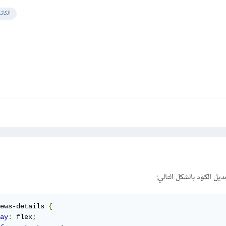
الكات
ews-details 
{
ay
:
 flex
;