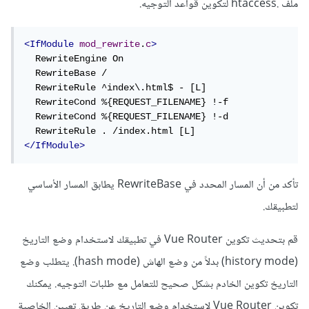
ملف .htaccess لتكوين قواعد التوجيه.
<IfModule
mod_rewrite
.
c
>
  RewriteEngine On

  RewriteBase /

  RewriteRule ^index\.html$ - [L]

  RewriteCond %{REQUEST_FILENAME} !-f

  RewriteCond %{REQUEST_FILENAME} !-d

</IfModule>
تأكد من أن المسار المحدد في RewriteBase يطابق المسار الأساسي
لتطبيقك.
قم بتحديث تكوين Vue Router في تطبيقك لاستخدام وضع التاريخ
(history mode) بدلاً من وضع الهاش (hash mode). يتطلب وضع
التاريخ تكوين الخادم بشكل صحيح للتعامل مع طلبات التوجيه. يمكنك
تكوين Vue Router لاستخدام وضع التاريخ عن طريق تعيين الخاصية