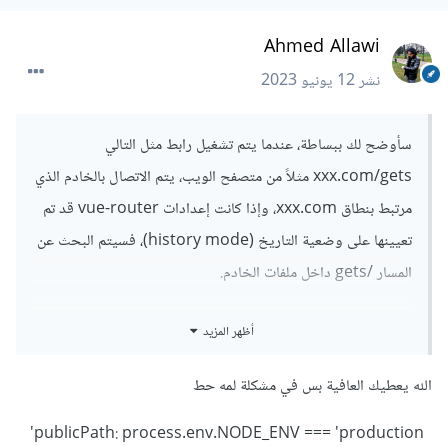
Ahmed Allawi
نشر
12 يونيو 2023
سأوضح لك ببساطة، عندما يتم تشغيل رابط مثل التالي
xxx.com/gets مثلاً من متصفح الويب، يتم الاتصال بالخادم الذي
مرتبط بنطاق xxx.com، وإذا كانت إعدادات vue-router قد تم
تعيينها على وضعية التاريخ (history mode)، فسيتم البحث عن
المسار /gets داخل ملفات الخادم.
وإذا لم يتواجد المسار /gets ضمن الملفات، سيتم عرض خطأ
أظهر المزيد
الصفحة غير موجودة (404).
الله يعطيك العافية بس في مشكلة لمه حط
الحلول الأسهل هي:
publicPath: process.env.NODE_ENV === 'production'