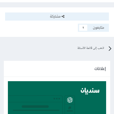
const
 router 
=
new
VueRouter
({
  mode
:
'hash'
,
مشاركة
// ... مزيد من الإعدادات ...
})
متابعون
1
وعندما تقوم بتعيين وضعية الهاش (hash mode)، ستظهر علامة
الهاش (#) في عنوان URL بعد اسم الموقع الأساسي، وهذا يساعد
اذهب إلى قائمة الأسئلة
في تجنب خطأ 404 الناتج عن طلبات مباشرة للخادم على مسارات
لا تتطابق مع الملفات الموجودة.
إعلانات
وهناك حل آخر باستخدام
Travis CI
، وعليك بالتالي:
1- قم بإضافة الإعدادات التالية في ملف vue.config.js الخاص
بمشروعك:
module
.
exports 
=
{
  publicPath
:
 process
.
env
.
NODE_ENV 
===