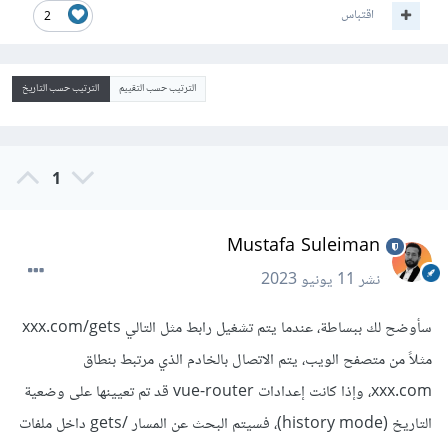
اقتباس
2
الترتيب حسب التقييم
الترتيب حسب التاريخ
1
Mustafa Suleiman
نشر
11 يونيو 2023
سأوضح لك ببساطة، عندما يتم تشغيل رابط مثل التالي xxx.com/gets
مثلاً من متصفح الويب، يتم الاتصال بالخادم الذي مرتبط بنطاق
xxx.com، وإذا كانت إعدادات vue-router قد تم تعيينها على وضعية
التاريخ (history mode)، فسيتم البحث عن المسار /gets داخل ملفات