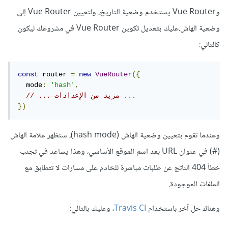
وVue Router يستخدم وضعية التاريخ، ولتعيين Vue Router إلى
وضعية الهاش.عليك بتعديل تكوين Vue Router في مشروعك ليكون
كالتالي:
const
 router 
=
new
VueRouter
({
  mode
:
'hash'
,
// ... مزيد من الإعدادات ...
})
وعندما تقوم بتعيين وضعية الهاش (hash mode)، ستظهر علامة الهاش
(#) في عنوان URL بعد اسم الموقع الأساسي، وهذا يساعد في تجنب
خطأ 404 الناتج عن طلبات مباشرة للخادم على مسارات لا تتطابق مع
الملفات الموجودة.
وهناك حل آخر باستخدام
Travis CI
، وعليك بالتالي: