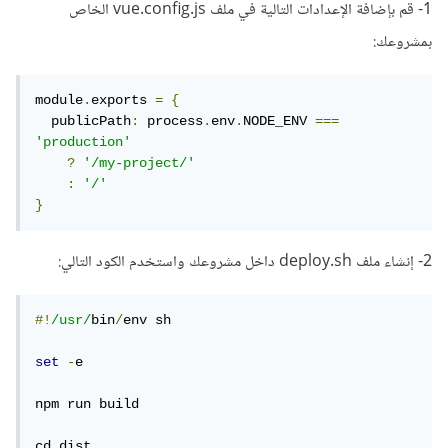
1- قم بإضافة الإعدادات التالية في ملف vue.config.js الخاص
بمشروعك:
module
.
exports 
=
{
  publicPath
:
 process
.
env
.
NODE_ENV 
===
'production'
?
'/my-project/'
:
'/'
}
2- إنشاء ملف deploy.sh داخل مشروعك واستخدم الكود التالي:
#!
/usr/
bin
/
env sh

set
-
e

npm run build

cd dist
