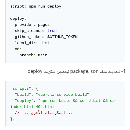
script
:
 npm run deploy

deploy
:
  provider
:
 pages

  skip_cleanup
:
true
  github_token
:
 $GITHUB_TOKEN

  local_dir
:
 dist

  on
:
    branch
:
 main
4- تحديث ملف package.json ليتضمن سكربت deploy:
"scripts"
:
{
"build"
:
"vue-cli-service build"
,
"deploy"
:
"npm run build && cd ./dist && cp 
index.html 404.html"
// ... السكربتات الأخرى ...
},