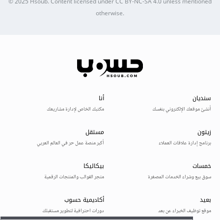
© 2025
Hsoub
.
Content licensed under
CC BY-NC-SA 4.0
unless mentioned
otherwise.