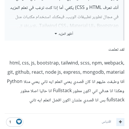
أنك تعرف HTML و CSS) يكفي. أما إذا كنت ترغب في تعلم المزيد
في مجال تطوير تطبيقات الويب، فيمكنك استخدام مكتبات مثل
Bootstrap وMaterial UI وTailwind CSS، بالإضافة إلى
أظهر المزيد
العديد من المكتبات والتقنيات المتقدمة الأخرى مثل Sass.
وإذا كنت ترغب في أن تصبح مطورًا شاملًا "Fullstack
لقد تعلمت
developer"،
فإنني أوصيك بتعلم MEAN stack
(MongoDB,
html, css, js, bootstrap, tailwind, scss, npm, webpack,
Express, React, Node
).
git, github, react, node js, express, mongodb, material
ui وطبقت عليهم انا كان قصدي يعني اتعلم ايه تاني يعني مثلا Python
وهكذا انا هدفي اني اكون مطور Fullstack انا حاليا اصلا مطور
fullstack بس انا قصدي علشان اكون افضل اتعلم ايه تاني
اقتباس
1