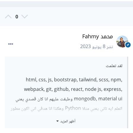
0
محمد Fahmy
نشر
8 يونيو 2023
لقد تعلمت
html, css, js, bootstrap, tailwind, scss, npm,
webpack, git, github, react, node js, express,
mongodb, material ui وطبقت عليهم انا كان قصدي يعني
اتعلم ايه تاني يعني مثلا Python وهكذا انا هدفي اني اكون مطور
Fullstack انا حاليا اصلا مطور fullstack بس انا قصدي علشان
أظهر المزيد
اكون افضل اتعلم ايه تاني