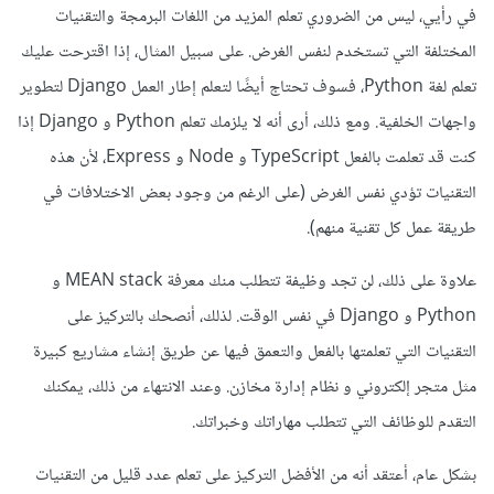
في رأيي، ليس من الضروري تعلم المزيد من اللغات البرمجة والتقنيات
المختلفة التي تستخدم لنفس الغرض. على سبيل المثال، إذا اقترحت عليك
تعلم لغة Python، فسوف تحتاج أيضًا لتعلم إطار العمل Django لتطوير
واجهات الخلفية. ومع ذلك، أرى أنه لا يلزمك تعلم Python و Django إذا
كنت قد تعلمت بالفعل TypeScript و Node و Express، لأن هذه
التقنيات تؤدي نفس الغرض (على الرغم من وجود بعض الاختلافات في
طريقة عمل كل تقنية منهم).
علاوة على ذلك، لن تجد وظيفة تتطلب منك معرفة MEAN stack و
Python و Django في نفس الوقت. لذلك، أنصحك بالتركيز على
التقنيات التي تعلمتها بالفعل والتعمق فيها عن طريق إنشاء مشاريع كبيرة
مثل متجر إلكتروني و نظام إدارة مخازن. وعند الانتهاء من ذلك، يمكنك
التقدم للوظائف التي تتطلب مهاراتك وخبراتك.
بشكل عام، أعتقد أنه من الأفضل التركيز على تعلم عدد قليل من التقنيات