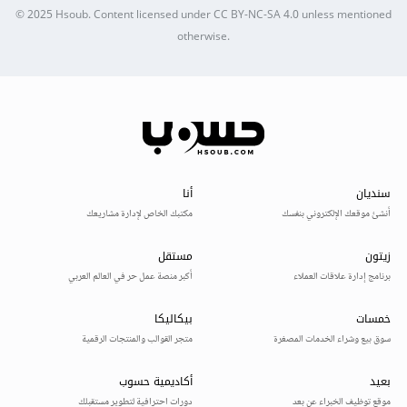
© 2025
Hsoub
.
Content licensed under
CC BY-NC-SA 4.0
unless mentioned
otherwise.