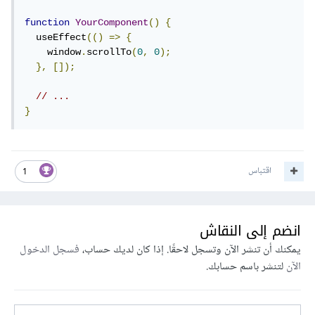
function
YourComponent
()
{
  useEffect
(()
=>
{
    window
.
scrollTo
(
0
,
0
);
},
[]);
// ...
}
اقتباس
1
انضم إلى النقاش
يمكنك أن تنشر الآن وتسجل لاحقًا. إذا كان لديك حساب،
فسجل الدخول
الآن
لتنشر باسم حسابك.