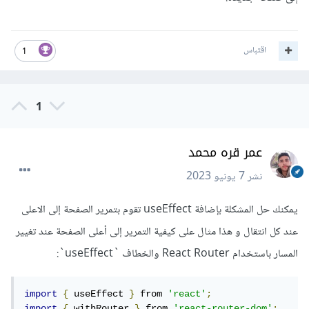
اقتباس
1
1
عمر قره محمد
نشر
7 يونيو 2023
يمكنك حل المشكلة بإضافة useEffect تقوم بتمرير الصفحة إلى الاعلى
عند كل انتقال و هذا مثال على كيفية التمرير إلى أعلى الصفحة عند تغيير
المسار باستخدام React Router والخطاف `useEffect`:
import
{
 useEffect 
}
 from 
'react'
;
import
{
 withRouter 
}
 from 
'react-router-dom'
;