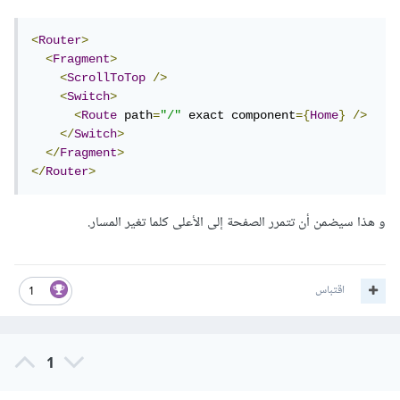
<
Router
>
<
Fragment
>
<
ScrollToTop
/>
<
Switch
>
<
Route
 path
=
"/"
 exact component
={
Home
}
/>
</
Switch
>
</
Fragment
>
</
Router
>
و هذا سيضمن أن تتمرر الصفحة إلى الأعلى كلما تغير المسار.
اقتباس
1
1