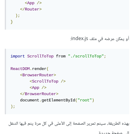
<
App
/>
</
Router
>
);
}
أو يمكن عرضه في ملف index.js:
import
ScrollToTop
 from 
"./scrollToTop"
;
ReactDOM
.
render
(
<
BrowserRouter
>
<
ScrollToTop
/>
<
App
/>
</
BrowserRouter
>
    document
.
getElementById
(
"root"
)
);
بهذه الطريقة، سيتم تمرير الصفحة إلى الأعلى في كل مرة يتم فيها التنقل
إلى صفحة جديدة.