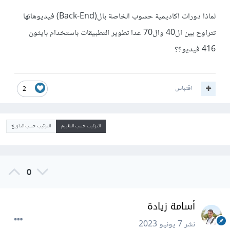
لماذا دورات اكاديمية حسوب الخاصة بال(Back-End) فيديوهاتها
تتراوح بين ال40 وال70 عدا تطوير التطبيقات باستخدام بايثون
416 فيديو؟؟
اقتباس
2
الترتيب حسب التقييم
الترتيب حسب التاريخ
0
أسامة زيادة
نشر
7 يونيو 2023