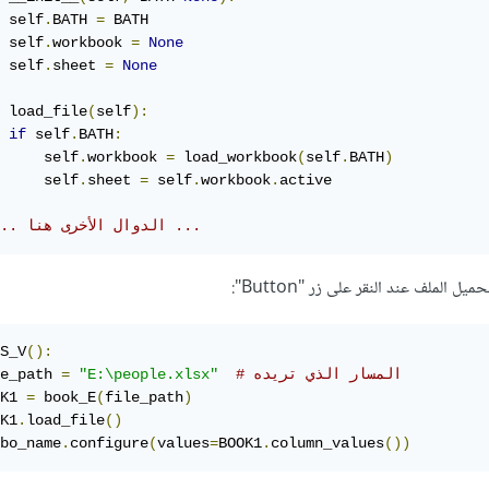
 self
.
BATH 
=
 BATH

 self
.
workbook 
=
None
 self
.
sheet 
=
None
 load_file
(
self
):
if
 self
.
BATH
:
     self
.
workbook 
=
 load_workbook
(
self
.
BATH
)
     self
.
sheet 
=
 self
.
workbook
.
active

# ... الدوال الأخرى هنا ...
S_V
():
# المسار الذي تريده
"E:\people.xlsx"
=
e_path 
K1 
=
 book_E
(
file_path
)
K1
.
load_file
()
bo_name
.
configure
(
values
=
BOOK1
.
column_values
())