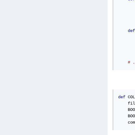
       
       
       
def
       
       
def
 COL
    fil
    BOO
    BOO
    com