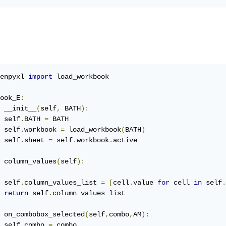
enpyxl 
import
 load_workbook

ook_E
:
 __init__
(
self
,
 BATH
):
 self
.
BATH 
=
 BATH

 self
.
workbook 
=
 load_workbook
(
BATH
)
 self
.
sheet 
=
 self
.
workbook
.
active

 column_values
(
self
):
 self
.
column_values_list 
=
[
cell
.
value 
for
 cell 
in
 self
.
return
 self
.
column_values_list

 on_combobox_selected
(
self
,
combo
,
AM
):
 self
.
combo 
=
 combo
