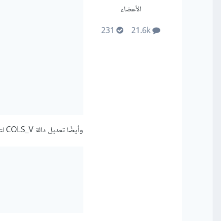
الأعضاء
231
21.6k
وأيضًا تعديل دالة COLS_V لتحميل الملف عند النقر على زر "Button":