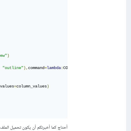
ew"
)
"outline"
),
command
=
lambda
:
COLS_V
(
BOOK1
))
values
=
column_values
)
أحتاج كما أخبرتكم أن يكون تحميل الملف من خ