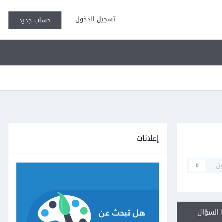
تسجيل الدخول
حساب جديد
إعلانات
ن
0
السؤال