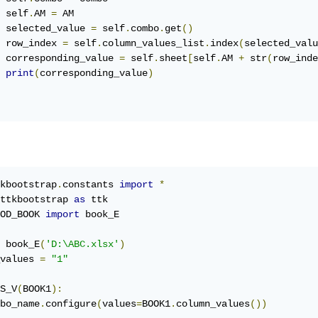
 self
.
AM 
=
 AM

 selected_value 
=
 self
.
combo
.
get
()
 row_index 
=
 self
.
column_values_list
.
index
(
selected_valu
 corresponding_value 
=
 self
.
sheet
[
self
.
AM 
+
 str
(
row_inde
print
(
corresponding_value
)
kbootstrap
.
constants 
import
*
ttkbootstrap 
as
OD_BOOK 
import
 book_E

 book_E
(
'D:\ABC.xlsx'
)
values 
=
"1"
S_V
(
BOOK1
):
bo_name
.
configure
(
values
=
BOOK1
.
column_values
())