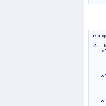
from
 op
class
 b
def
       
       
       
def
       
def
       