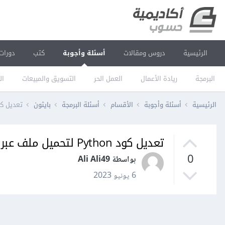
الرئيسية
دروس ومقالات
أسئلة وأجوبة
كتب
دورات
البرمجة
ريادة الأعمال
العمل الحر
التسويق والمبيعات
ال
الرئيسية
أسئلة وأجوبة
الأقسام
أسئلة البرمجة
بايثون
تعديل كود Python لتحميل ملف عبر زر Button وتعديل قيمة 
تعديل كود Python لتحميل ملف عبر زر Button وتعديل قيمة المتغير column_values
0
بواسطة Ali Ali49
6 يونيو 2023