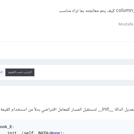
الترتيب حسب التقييم
ال
ook_E
:
 __init__
(
self
,
 BATH
=
None
):