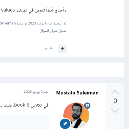
وأحتاج أيضاً تعديل في المتغير column_values كيف يتم معالجته بما تراه مناسب
تم التعديل في
6 يونيو 2023
بواسطة Mustafa Suleiman
تعديل عنوان السؤال
اقتباس
Mustafa Suleiman
نشر
6 يونيو 2023
0
في الكلاس book_E، عليك بتعديل الدالة __init__ لتستقبل المسار كمعامل افتراضي بدلاً من استخدام القيمة المباشرة: