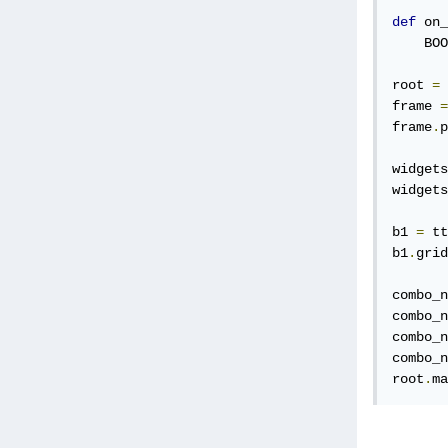
def
 on_
    BOO
root 
=
 
frame 
=
frame
.
p
widgets
widgets
b1 
=
 tt
b1
.
grid
combo_n
combo_n
combo_n
combo_n
root
.
ma