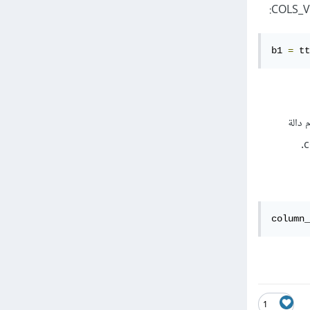
b1 
=
 tt
دام دالة
column_
1