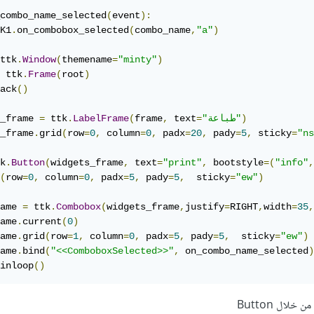
combo_name_selected
(
event
):
K1
.
on_combobox_selected
(
combo_name
,
"a"
)
ttk
.
Window
(
themename
=
"minty"
)
 ttk
.
Frame
(
root
)
ack
()
)
"طباعة"
=
 text
,
frame
(
LabelFrame
.
 ttk
=
_frame 
_frame
.
grid
(
row
=
0
,
 column
=
0
,
 padx
=
20
,
 pady
=
5
,
 sticky
=
"ns
k
.
Button
(
widgets_frame
,
 text
=
"print"
,
 bootstyle
=(
"info"
,
(
row
=
0
,
 column
=
0
,
 padx
=
5
,
 pady
=
5
,
  sticky
=
"ew"
)
ame 
=
 ttk
.
Combobox
(
widgets_frame
,
justify
=
RIGHT
,
width
=
35
,
ame
.
current
(
0
)
ame
.
grid
(
row
=
1
,
 column
=
0
,
 padx
=
5
,
 pady
=
5
,
  sticky
=
"ew"
)
ame
.
bind
(
"<<ComboboxSelected>>"
,
 on_combo_name_selected
)
inloop
()
لال Button