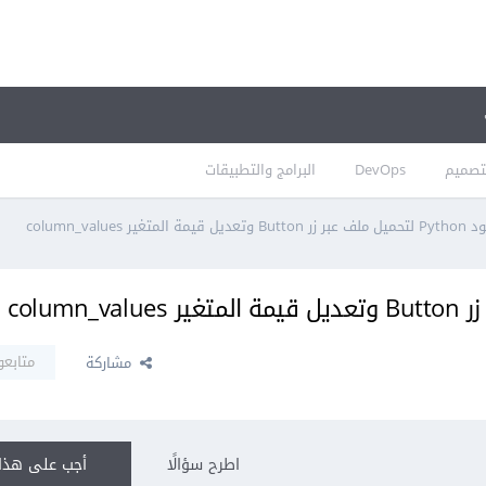
تصميم
DevOps
البرامج والتطبيقات
المتغير column_values
متابعو
مشاركة
اطرح سؤالًا
أجب على هذا 