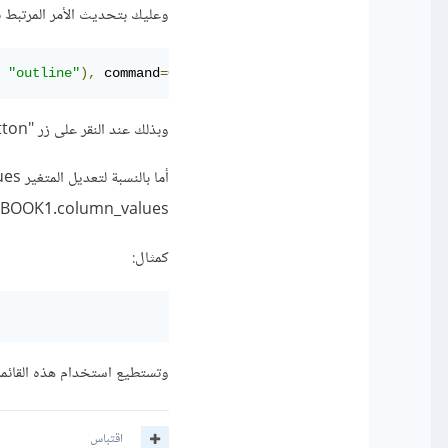
وعليك بتحديث الأمر المرتبط بزر "Button" في الكود الرئيسي ليستدعي الدالة COLS_V بدلاً من 1
"outline"
),
 command
=
COLS_V
)
وبذلك عند النقر على زر "Button" سيتم تحميل الملف وتعيين القيم في combobox.
BOOK1.column_values() للحصول على قائمة القيم من الملف، ومن ثم تعيينها للمتغير column_values.
كمثال:
وتستطيع استخدام هذه القائمة لإعداد الخيارات الم
اقتباس