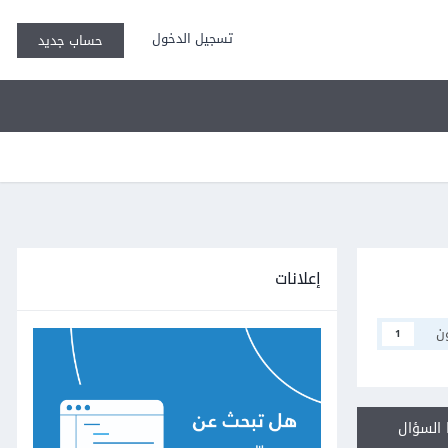
تسجيل الدخول
حساب جديد
إعلانات
ن
1
السؤال