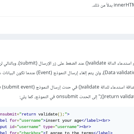
المشكلة في هذا الكود هي عدم استدعاء الدالة validate() 
يمكن حل المشكلة 
nsubmit
=
"
return
 validate
();
"
>
bel
for
=
"username"
>
insert your age
</label><br>
put
id
=
"username"
type
=
"username"
><br>
bel
for
=
"checkbox"
>
I agree to the terms
</label>