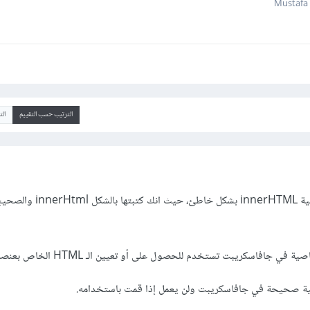
الترتيب حسب التقييم
ال
المشكلة انك استخدمت الخاصية innerHTML بشكل خاطئ، حيث انك كتبتها بالشكل erHtml