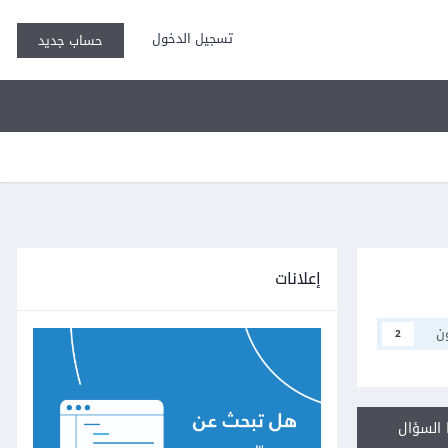
تسجيل الدخول
حساب جديد
إعلانات
ن
2
السؤال