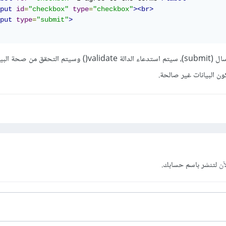
put
id
=
"checkbox"
type
=
"checkbox"
><br>
put
type
=
"submit"
>
وبهذا، عند الضغط على زر الإرسال (submit)، سيتم استدعاء الدالة validate() وسيتم
ون البيانات غير صالحة.
آن
لتنشر باسم حسابك.