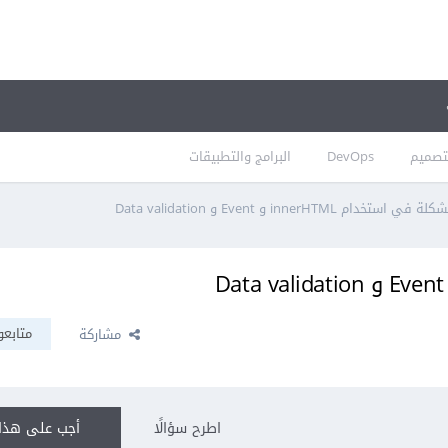
تصميم
DevOps
البرامج والتطبيقات
ة في استخدام innerHTML و Event و Data validation
متابعو
مشاركة
اطرح سؤالًا
أجب على هذا 