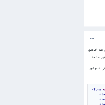
عند الضغط على زر الإرسال (submit)، وبالتالي لن يتم التحقق
عن طريق إضافة استدعاء للدالة validate() في حدث إرسال النموذج (submit event) في النموذج،
<form
o
<la
<in
<la