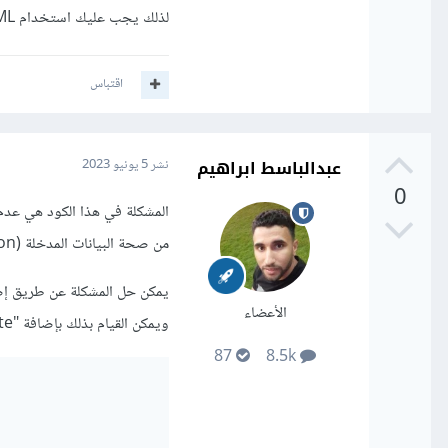
لذلك يجب عليك استخدام innerHTML بدلاً من ذلك.
اقتباس
عبدالباسط ابراهيم
نشر
5 يونيو 2023
0
من صحة البيانات المدخلة (Data validation)، ولن يتم إلغاء إرسال النموذج (Event) عندما تكون البيانات غير صالحة.
الأعضاء
ويمكن القيام بذلك بإضافة "return validate();" إلى الحدث onsubmit في النموذج، كما يلي:
87
8.5k