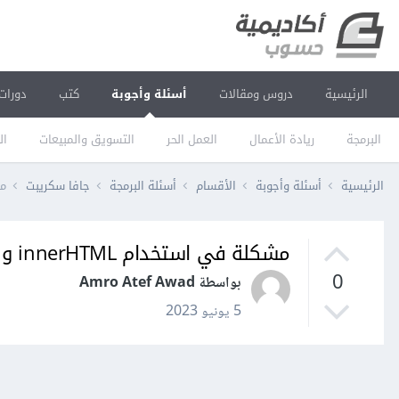
الرئيسية
دروس ومقالات
أسئلة وأجوبة
كتب
دورات
البرمجة
ريادة الأعمال
العمل الحر
التسويق والمبيعات
ال
الرئيسية
أسئلة وأجوبة
الأقسام
أسئلة البرمجة
جافا سكريبت
مشكل
مشكلة في استخدام innerHTML و Event و Data validation
0
بواسطة Amro Atef Awad
5 يونيو 2023