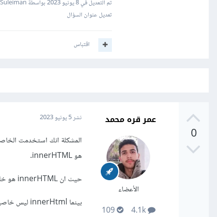
تم التعديل في
8 يونيو 2023
بواسطة Mustafa Suleiman
تعديل عنوان السؤال
اقتباس
عمر قره محمد
نشر
5 يونيو 2023
0
هو innerHTML.
حيث ان innerHTML هو خاصية في جافاسكريبت تستخدم للحصول على أو تعيين الـ HTML الخاص بعنصر معين.
الأعضاء
بينما innerHtml ليس خاصية صحيحة في جافاسكريبت ولن يعمل إذا قمت باستخدامه.
109
4.1k