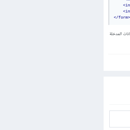
<in
<in
</form>
 التحقق من صحة البيانات المدخلة