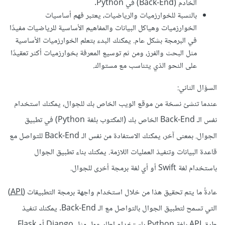
الخادم (Back-End) في Python.
بالنسبة للخوارزميات والرياضيات، يعتبر فهم أساسيات
الخوارزميات وهياكل البيانات والمفاهيم الأساسية للرياضيات مفيدًا
في البرمجة بشكل عام. يمكنك البدء بتعلم الخوارزميات الأساسية
مثل البحث والفرز، ومن ثم توسيع المعرفة بخوارزميات أكثر تعقيدًا
على النحو الذي يتناسب مع مستواك.
السؤال الثاني:
عندما تنشئ نسخة من موقع الويب الخاص بك للجوال، يمكنك استخدام
نفس الـ Back-End الخاص بك (المكتوب بلغة Python) في تطبيق
الجوال. بمعنى آخر، يمكنك الاستفادة من نفس الـ Back-End للتواصل مع
قاعدة البيانات وتنفيذ العمليات اللازمة. يمكنك بناء تطبيق الجوال
باستخدام لغة Swift أو أي لغة برمجة أخرى للجوال.
عادةً ما يتم تحقيق هذا من خلال استخدام واجهة برمجة التطبيقات (
API
)
التي تسمح لتطبيق الجوال بالتواصل مع الـ Back-End. يمكنك تنفيذ
طرق
API
بلغة Python باستخدام إطار عمل مثل Django أو Flask.