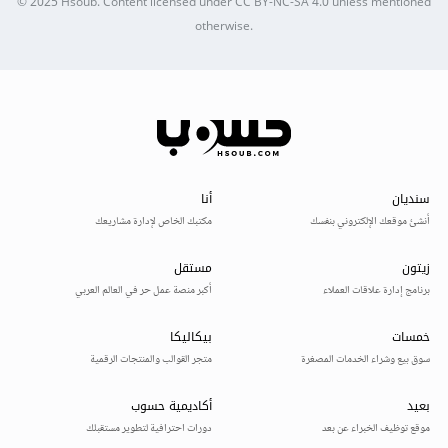
© 2025
Hsoub
.
Content licensed under
CC BY-NC-SA 4.0
unless mentioned
otherwise.