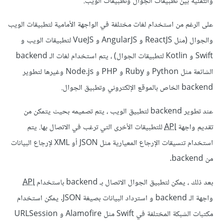
والتقنية بين تطبيقات الجوال وتطبيقات الويب.
على الرغم من استخدام لغات مختلفة في الواجهة الأمامية لتطبيقات الويب
والجوال (مثل ReactJS و AngularJS و VueJS لتطبيقات الويب و
Swift و Kotlin لتطبيقات الجوال) ، يتم استخدام لغات الـ backend
الشائعة مثل Python و Ruby و PHP و Node.js وغيرها لتطوير
backend الخاص بالموقع الإلكتروني وتطبيق الجوال.
عند تطوير backend لتطبيق الويب ، يتم تصميمه بحيث يتمكن من
تقديم واجهة
API
للتطبيقات الأخرى التي ترغب في الاتصال بها. يتم
استخدام تنسيقات الإرجاع المعيارية مثل JSON أو XML لإرجاع البيانات
من backend.
بعد ذلك ، يمكن لتطبيق الجوال الاتصال بـ backend باستخدام
API
واجهة الـ backend و استرداد البيانات بصيغة JSON. يمكن استخدام
مكتبات الشبكة المختلفة في Swift مثل Alamofire و URLSession