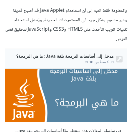
وكمعلومة فقط انتبه إلى أن استخدام Java Applet قد أصبح قديمًا
وغير مدعومٍ بشكل جيد في المستعرضات الحديثة، ويُفضل استخدام
تقنيات الويب الأحدث مثل HTML5 وCSS3 وJavaScript لتحقيق نفس
الغرض.