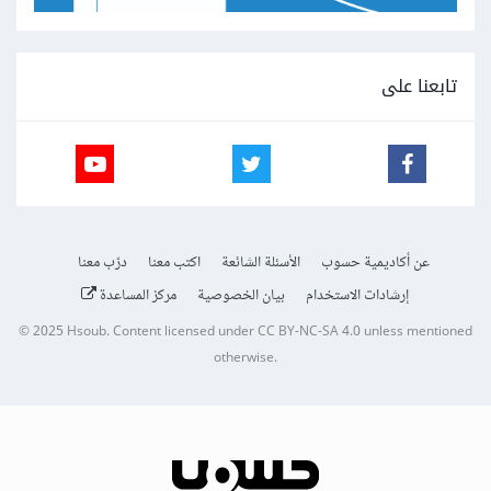
تابعنا على
عن أكاديمية حسوب
الأسئلة الشائعة
اكتب معنا
درّب معنا
إرشادات الاستخدام
بيان الخصوصية
مركز المساعدة
© 2025
Hsoub
.
Content licensed under
CC BY-NC-SA 4.0
unless mentioned
otherwise.