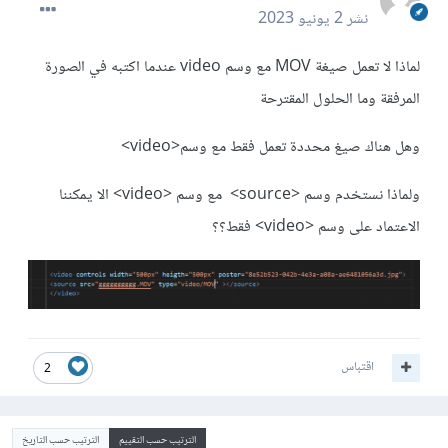
نشر
2 يونيو 2023
لماذا لا تعمل صيغة MOV مع وسم video عندما اكتبه في الصورة
المرفقة وما الحلول المقترحة
وهل هناك صيغ محددة تعمل فقط مع وسم<video>
ولماذا نستخدم وسم <source> مع وسم <video> الا يمكننا
الاعتماد على وسم <video> فقط؟؟
اقتباس
2
الترتيب حسب التقييم
الترتيب حسب التاريخ