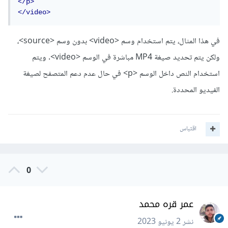
</p>
</video>
في هذا المثال، يتم استخدام وسم <video> بدون وسم <source>،
ولكن يتم تحديد صيغة MP4 مباشرة في الوسم <video>. ويتم
استخدام النص داخل الوسم <p> في حال عدم دعم المتصفح لصيغة
الفيديو المحددة.
اقتباس
0
عمر قره محمد
نشر
2 يونيو 2023