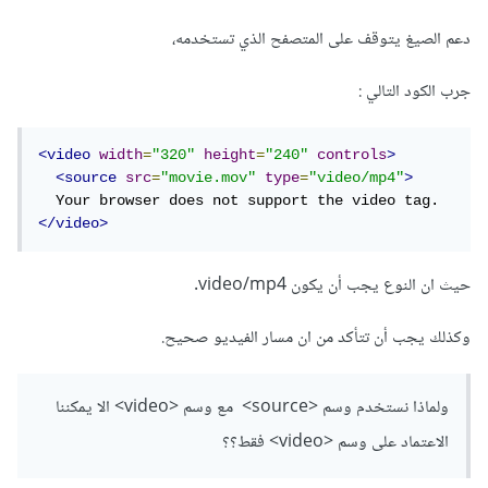
دعم الصيغ يتوقف على المتصفح الذي تستخدمه،
جرب الكود التالي
:
<video
width
=
"320"
height
=
"240"
controls
>
<source
src
=
"movie.mov"
type
=
"video/mp4"
>
</video>
حيث ان النوع يجب أن يكون video/mp4.
وكذلك يجب أن تتأكد من ان مسار الفيديو صحيح.
ولماذا نستخدم وسم <source> مع وسم <video> الا يمكننا
الاعتماد على وسم <video> فقط؟؟