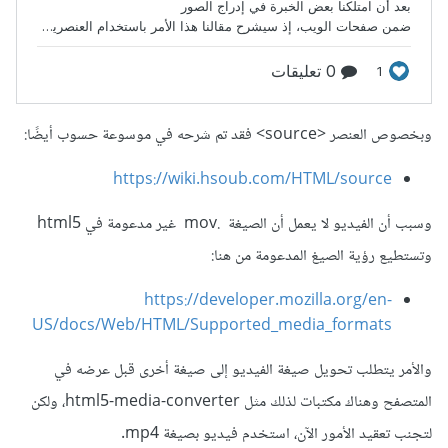
وبخصوص العنصر <source> فقد تم شرحه في موسوعة حسوب أيضًا:
https://wiki.hsoub.com/HTML/source
وسبب أن الفيديو لا يعمل أن الصيغة .mov غير مدعومة في html5
وتستطيع رؤية الصيغ المدعومة من هنا:
https://developer.mozilla.org/en-
US/docs/Web/HTML/Supported_media_formats
والأمر يتطلب تحويل صيغة الفيديو إلى صيغة أخرى قبل عرضه في
المتصفح وهناك مكتبات لذلك مثل html5-media-converter، ولكن
لتجنب تعقيد الأمور الآن، استخدم فيديو بصيغة mp4.