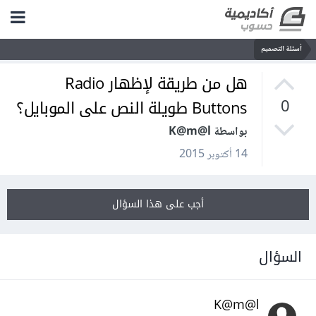
أسئلة التصميم
هل من طريقة لإظهار Radio
Buttons طويلة النص على الموبايل؟
0
بواسطة K@m@l
14 أكتوبر 2015
أجب على هذا السؤال
السؤال
K@m@l