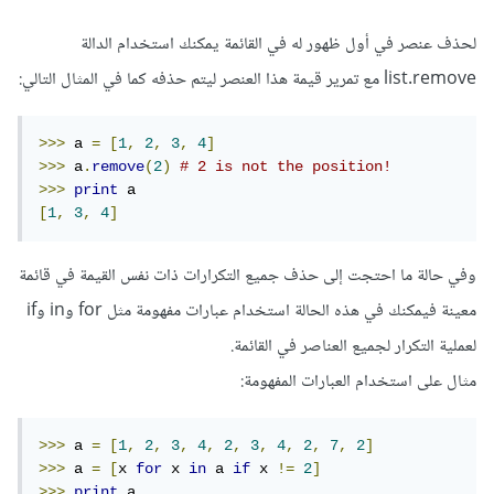
لحذف عنصر في أول ظهور له في القائمة يمكنك استخدام الدالة
list.remove مع تمرير قيمة هذا العنصر ليتم حذفه كما في المثال التالي:
>>>
 a 
=
[
1
,
2
,
3
,
4
]
>>>
 a
.
remove
(
2
)
# 2 is not the position!
>>>
print
[
1
,
3
,
4
]
وفي حالة ما احتجت إلى حذف جميع التكرارات ذات نفس القيمة في قائمة
معينة فيمكنك في هذه الحالة استخدام عبارات مفهومة مثل for وin وif
لعملية التكرار لجميع العناصر في القائمة.
مثال على استخدام العبارات المفهومة:
>>>
 a 
=
[
1
,
2
,
3
,
4
,
2
,
3
,
4
,
2
,
7
,
2
]
>>>
 a 
=
[
x 
for
 x 
in
 a 
if
 x 
!=
2
]
>>>
print