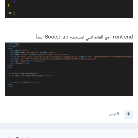
// تأكد من تحميل العناصر المطلوبة هنا
  window
.
print
();
});
Front end مع العالم انني استخدم Bootstrap ايضاُ
وعليك تضمين السكريبت في النقطة المناسبة في كودك، حيث يتم
تحميل العناصر المطلوبة بشكل صحيح.
اقتباس