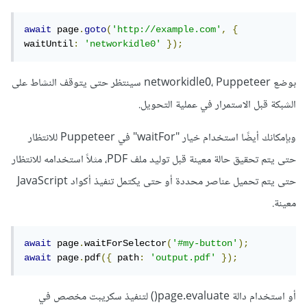
await
 page
.
goto
(
'http://example.com'
,
{
waitUntil
:
'networkidle0'
});
بوضع networkidle0، Puppeteer سينتظر حتى يتوقف النشاط على
الشبكة قبل الاستمرار في عملية التحويل.
وبإمكانك أيضًا استخدام خيار "waitFor" في Puppeteer للانتظار
حتى يتم تحقيق حالة معينة قبل توليد ملف PDF، مثلاً استخدامه للانتظار
حتى يتم تحميل عناصر محددة أو حتى يكتمل تنفيذ أكواد JavaScript
معينة.
await
 page
.
waitForSelector
(
'#my-button'
);
await
 page
.
pdf
({
 path
:
'output.pdf'
});
أو استخدام دالة page.evaluate() لتنفيذ سكريبت مخصص في