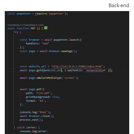
Back-end
وبإمكانك أيضًا استخدام خيار "waitFor" في Puppeteer
للانتظار حتى يتم تحقيق حالة معينة قبل توليد ملف PDF، مثلاً
استخدامه للانتظار حتى يتم تحميل عناصر محددة أو حتى يكتمل
تنفيذ أكواد JavaScript معينة.
await
 page
.
waitForSelector
(
'#my-button'
);
await
 page
.
pdf
({
 path
:
'output.pdf'
});
أو استخدام دالة page.evaluate() لتنفيذ سكريبت مخصص في
صفحة المستعرض والتحكم في توقيت تحميل العناصر، وتستطيع
استخدام هذا السكريبت لتنفيذ أمر window.print() الذي يحاكي
طباعة الصفحة، وذلك بعد التأكد من تحميل جميع العناصر بشكل
صحيح:
await
 page
.
evaluate
(()
=>
{