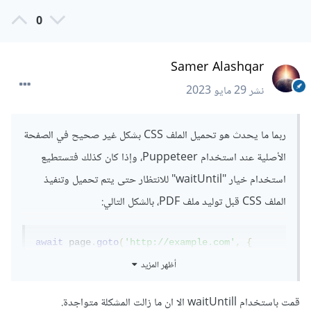
0
Samer Alashqar
نشر
29 مايو 2023
ربما ما يحدث هو تحميل الملف CSS بشكل غير صحيح في الصفحة
الأصلية عند استخدام Puppeteer، وإذا كان كذلك فتستطيع
استخدام خيار "waitUntil" للانتظار حتى يتم تحميل وتنفيذ
الملف CSS قبل توليد ملف PDF، بالشكل التالي:
await
 page
.
goto
(
'http://example.com'
,
{
waitUntil
:
'networkidle0'
});
أظهر المزيد
بوضع networkidle0، Puppeteer سينتظر حتى يتوقف
قمت باستخدام waitUntill الا ان ما زالت المشكلة متواجدة.
النشاط على الشبكة قبل الاستمرار في عملية التحويل.