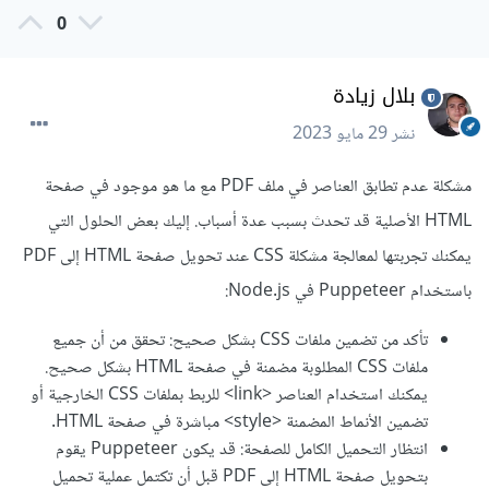
0
بلال زيادة
نشر
29 مايو 2023
مشكلة عدم تطابق العناصر في ملف PDF مع ما هو موجود في صفحة
HTML الأصلية قد تحدث بسبب عدة أسباب. إليك بعض الحلول التي
يمكنك تجربتها لمعالجة مشكلة CSS عند تحويل صفحة HTML إلى PDF
باستخدام Puppeteer في Node.js:
تأكد من تضمين ملفات CSS بشكل صحيح: تحقق من أن جميع
ملفات CSS المطلوبة مضمنة في صفحة HTML بشكل صحيح.
يمكنك استخدام العناصر <link> للربط بملفات CSS الخارجية أو
تضمين الأنماط المضمنة <style> مباشرة في صفحة HTML.
انتظار التحميل الكامل للصفحة: قد يكون Puppeteer يقوم
بتحويل صفحة HTML إلى PDF قبل أن تكتمل عملية تحميل