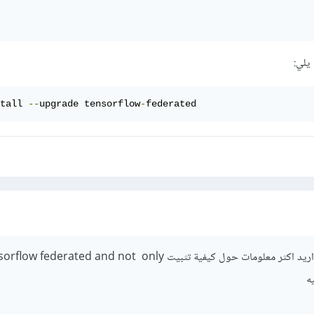
يلي:
tall 
--
upgrade tensorflow
-
federated
نعم لقد رأيت الرابط و لكن اريد اكثر معلومات حول كيفية تثبيت w federated and not only