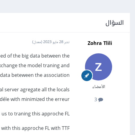
السؤال
Zohra Tlili
نشر
28 مايو 2023
(معدل)
ed of the big data between the
o exchange the model traning and
 data beteween the association .
الأعضاء
l server agregate all the locals
éle with minimized the erreur.
3
p us to traning this approche FL
 with this approche FL with TTF