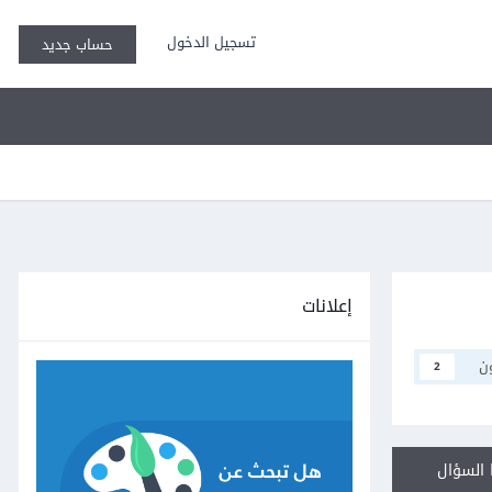
تسجيل الدخول
حساب جديد
إعلانات
ن
2
السؤال