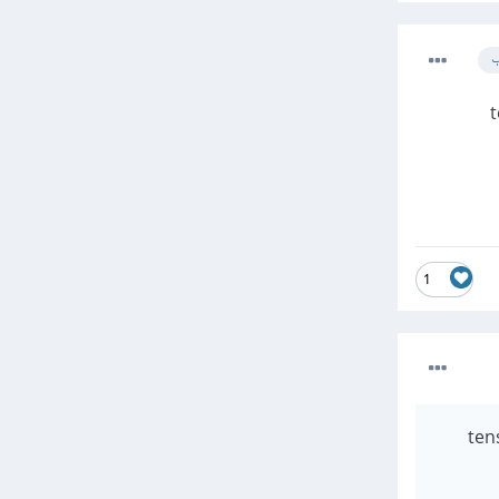
ب
te
1
tensorflo