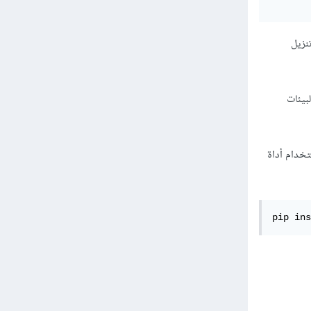
وتستطيعي تنزيل
نب التعارض مع البيئات
ية (إذا كنت تستخدم واحدة)، تستطيعي تثبيت TensorFlow Federated باستخدام أداة
pip ins