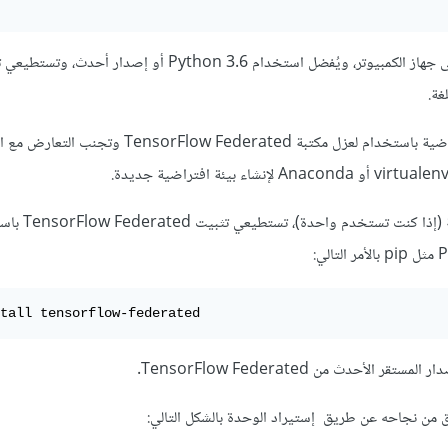
1- عليك بتثبيت Python على جهاز الكمبيوتر، ويُفضل استخدام Python 3.6 أو إصدار أحدث، 
2- من الأفضل إنشاء بيئة إفتراضية باستخدام لعزل مكتبة TensorFlow Federated وتج
3- بعد إعداد البيئة الافتراض
tall tensorflow-federated
 الأحدث من TensorFlow Federated.