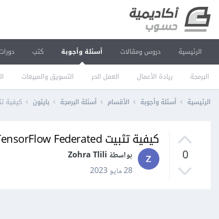
الرئيسية
دروس ومقالات
أسئلة وأجوبة
كتب
دورات
البرمجة
ريادة الأعمال
العمل الحر
التسويق والمبيعات
ال
الرئيسية
أسئلة وأجوبة
الأقسام
أسئلة البرمجة
بايثون
كيفية تثبيت sorFlow Federated
كيفية تثبيت TensorFlow Federated والعمل عليه؟
0
بواسطة Zohra Tlili
28 مايو 2023