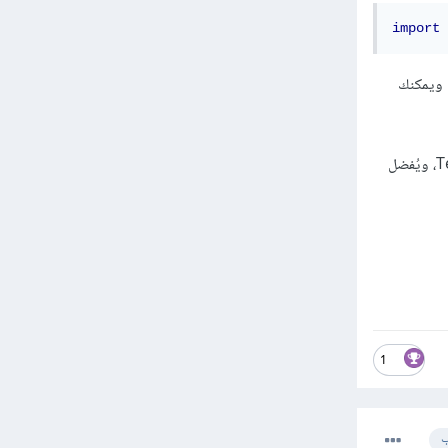
import
 
Tensor قد تم تثبيته بنجاح ويمكنك
وانتبهي إلى أنه قد تحتاج إلى تثبيت نسخة محددة من TensorFlow تتوافق مع TensorFlow Federated، ويُفضل
1
ب