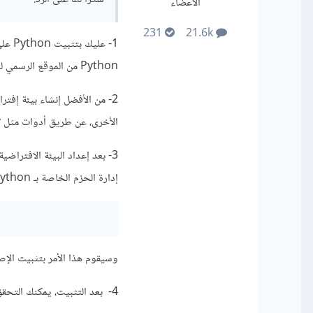
الأعضاء
231
21.6k
Python من الموقع الرسمي للغة.
الأخرى، عن طريق أدوات مثل virtualenv أو Anaconda لإنشاء بيئة افتراضية جديدة.
إدارة الحزم الخاصة بـ Python مثل pip بالأمر التالي:
وسيقوم هذا الأمر بتثبيت الإصدار المستقر
4- بعد التثبيت، يمكنك التحقق من نجاحه عن طريق إستيراد الوحدة بالشكل التالي: