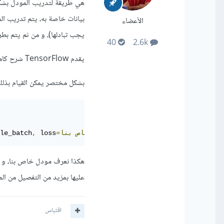
هي طريقة لتدريب المودل بشك
بيانات خاصة به، يتم تدريب ال
الأعضاء
يجب تبادلها)، و من ثم يتم بط
40
2.6k
يقدم TensorFlow شرح كامل عن طريقة القيام بذلك باستعماله من
بشكل مختصر يمكن القيام بذلك
بنا)
=تابع
التكلفة
الخاص
 loss
,
le_batch
هكذا نعرف مودل خاص بنا، و لك
عليها بمزيد من التفصيل من الم
اقتباس