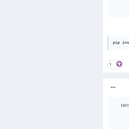
pip ins
1
tensorflo