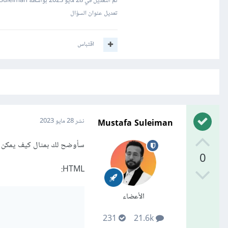
تم التعديل في
28 مايو 2023
بواسطة Mustafa Suleiman
تعديل عنوان السؤال
اقتباس
Mustafa Suleiman
نشر
28 مايو 2023
سأوضح لك بمثال كيف يمكن ت
0
HTML:
الأعضاء
231
21.6k