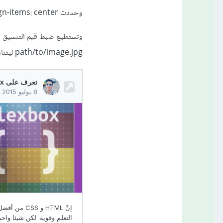
وحددت align-items: center لمحاذاة العناصر عموديًا، و gap لتحديد المسافة بين الصورة واسم المستخدم.
وتستطيع ضبط قيم التنسيق وفق
path/to/image.jpg ليتناسب مع موقع الصورة.