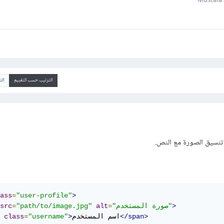
الترتيب حسب التقييم
ال
نسيق الصورة مع النص.
ass
=
"user-profile"
>
>
"صورة المستخدم"
=
alt
"path/to/image.jpg"
=
src
</span>
اسم المستخدم
>
"username"
=
class