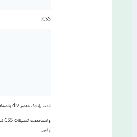
CSS:
قمت بإنشاء عنصر div بالصفات user-profile والذي يحتوي على الصورة واسم المستخدم.
واحد.