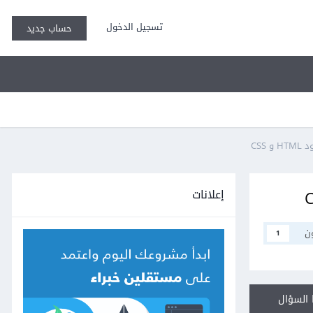
تسجيل الدخول
حساب جديد
CS
إعلانات
ن
1
السؤال