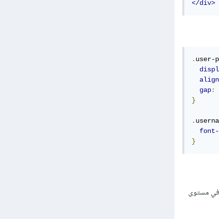
</div>
.
user-p
displ
align
gap
:
}
.
userna
font-
}
u لتحقيق توزيع المحتوى في مستوى