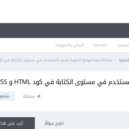
تصميم
DevOps
البرامج والتطبيقات
أمامية
مشكلة ضبط موضع الصورة واسم المستخدم في مستوى الكتابة في كود HTML و S
 في مستوى الكتابة في كود HTML و CSS
متابعو
مشاركة
اطرح سؤالًا
أجب على هذا 