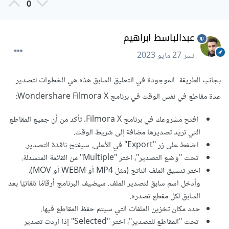
0
عبدالباسط ابراهيم
نشر
27 مايو 2023
بجانب الطريقة الموجودة في التعليق السابق هذه هي الخطوات لتصدير
عدة مقاطع في نفس الوقت في برنامج Wondershare Filmora X:
افتح مشروعك في برنامج Filmora X. تأكد من أن جميع المقاطع
التي تريد تصديرها مضافة إلى شريط الوقت.
اضغط على زر "Export" في الأعلى. سيفتح نافذة التصدير.
تحت "وضع التصدير"، اختر "Multiple" من القائمة المنسدلة.
اختر تنسيق الملف الناتج (مثل MP4 أو WEBM أو MOV)،
وأدخل اسم سابق لتصدير الملف. سيضيف البرنامج أرقامًا تلقائيًا بعد
السابق لكل مقطع تصدره.
حدد مكان تخزين الملفات التي سيتم حفظ المقاطع فيها.
تحت "المقاطع للتصدير"، اختر "Selected" إذا أردت تصدير