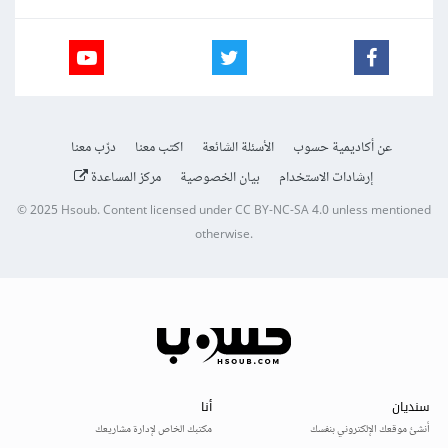
عن أكاديمية حسوب
الأسئلة الشائعة
اكتب معنا
درّب معنا
إرشادات الاستخدام
بيان الخصوصية
مركز المساعدة
© 2025
Hsoub
.
Content licensed under
CC BY-NC-SA 4.0
unless mentioned
otherwise.