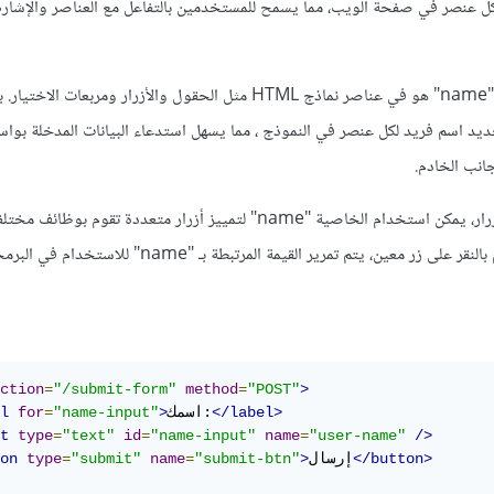
ل عنصر في صفحة الويب، مما يسمح للمستخدمين بالتفاعل مع العناصر والإشارة 
الاستخدام الأساسي للخاصية "name" هو في عناصر نماذج HTML مثل الحقول والأزرار ومربعات
ن تحديد اسم فريد لكل عنصر في النموذج ، مما يسهل استدعاء البيانات المدخلة بواس
انب الخادم.
على سبيل المثال، في حالة الأزرار، يمكن استخدام الخاصية "name" لتمييز أزرار متعددة تق
واحد. وعندما يقوم المستخدم بالنقر على زر معين، يتم تمرير القيمة المرتبطة بـ "name" للاس
ction
=
"/submit-form"
method
=
"POST"
>
</label>
اسمك:
>
"name-input"
=
for
l
t
type
=
"text"
id
=
"name-input"
name
=
"user-name"
/>
</button>
إرسال
>
"submit-btn"
=
name
"submit"
=
type
on