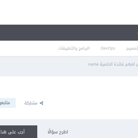
تصميم
DevOps
البرامج والتطبيقات
 افهم فائدة الخاصية name
متابعو
مشاركة
اطرح سؤالًا
أجب على هذا 