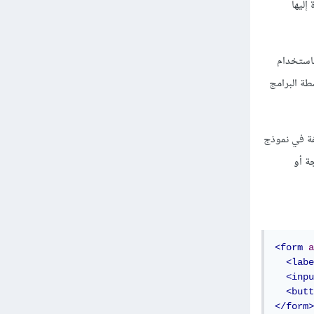
إليها
 الاختيار. باستخدام
طة البرامج
وم بوظائف مختلفة في نموذج
تخدام في البرمجة أو
<form
a
<labe
<inpu
<butt
</form>