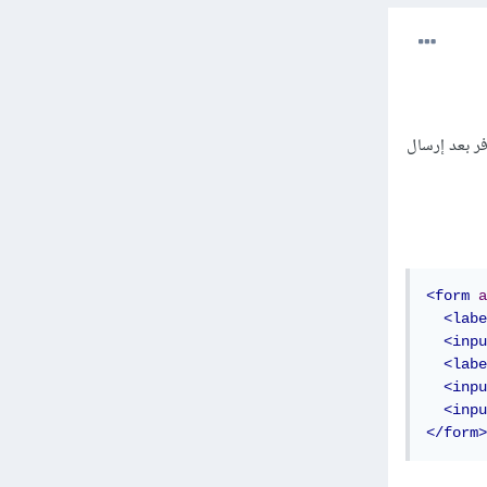
م يستعمل ال id أكثر) أو في السيرفر بعد إرسال
<form
a
<labe
<inpu
<labe
<inpu
<inpu
</form>