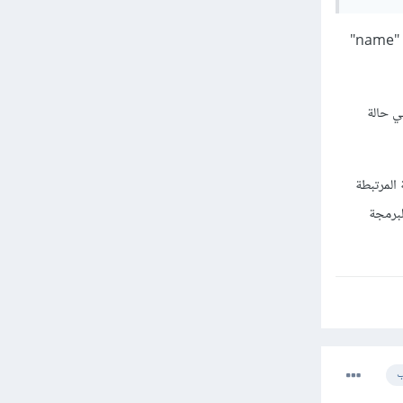
في المثال السابق، لدينا نموذج بسيط يحتوي على حقل إدخال لاسم المستخدم وزر إرسال. استخدمنا الخاصية "name"
سم في حالة
 القيمة المرتبطة
لبرمجة
ب