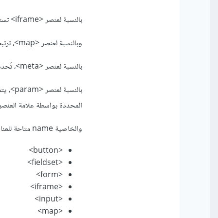
بالنسبة لعنصر <iframe> تستخدم الخاصية لاستهداف تقديم النموذج.
وبالنسبة لعنصر <map>، ترتبط خاصية الاسم بسمة usemap في عنصر <img> وتُنشئ علاقة بين الصورة والخريطة.
بالنسبة لعنصر <meta>، تُحدد خاصية الاسم اسمًا لمعلومة/قيمة السمة المحتوى (content).
المحددة بواسطة علامة العنصر <bject
والخاصية name متاحة للعناصر التالية:
<button>
<fieldset>
<form>
<iframe>
<input>
<map>