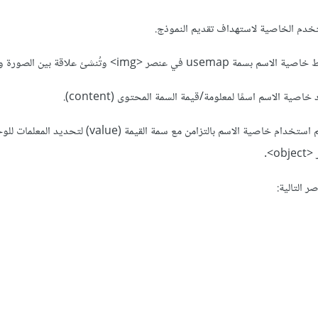
بالنسبة لعنصر <param>، يتم استخدام خاصية الاسم بالتزامن مع سمة القيمة
o>.