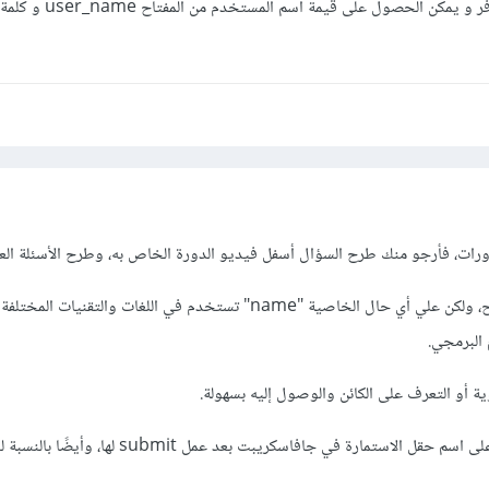
عندها تصل البيانات إلى السيرفر و يمكن الحصول
رات، فأرجو منك طرح السؤال أسفل فيديو الدورة الخاص به، وطرح الأسئلة العام
والسؤال الخاص بك غير واضح، ولكن علي أي حال الخاصية "name" تستخدم في اللغات والتقن
 البرمجي.
ية أو التعرف على الكائن والوصول إليه بسهولة.
وفي html تستخدم للتعرف على اسم حقل الاستمارة في جافاسكريبت بعد عم