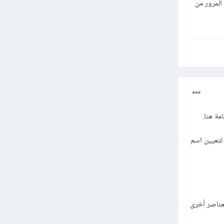
 على قيمة اسم المستخدم من المفتاح user_name و كلمة المرور من
ة هنا.
يات المختلفة لتعيين اسم
ل submit لها، وأيضًا بالنسبة لعناصر أخرى