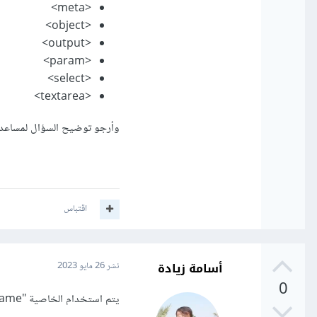
<meta>
<object>
<output>
<param>
<select>
<textarea>
وأرجو توضيح السؤال لمساعد
اقتباس
أسامة زيادة
نشر
26 مايو 2023
0