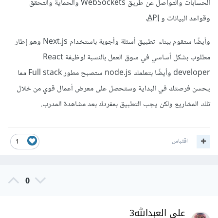
الحسابات والتواصل عن طريق WebSockets والحماية والتحقق
وقواعد البيانات و
API
.
وأيضًا ستقوم ببناء تطبيق أسئلة وأجوبة باستخدام Next.js وهو إطار
مطلوب بشكل أساسي في سوق العمل بالنسبة لوظيفة React
developer وأيضًا بتعلمك node.js ستصبح مطور Full stack مما
يحسن فرصتك في البداية وستحصل على معرض أعمال قوي من خلال
تلك المشاريع ولكن يجب التطبيق بمفردك بعد مشاهدة المدرب.
اقتباس
1
0
علي العبدالله3