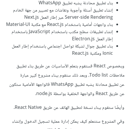
بناء تطبيق محادثة يشبه تطبيق WhatsApp
إنشاء تطبيق أسئلة وأجوبة ونقاشات مع تصيير من جهة الخادم
Server-side Rendering عبر إطار العمل Next.js
بناء واجهات أمامية باستخدام React.js مع مكتبة Material-UI
إنشاء تطبيقات سطح مكتب باستخدام JavaScript باستخدام
إطار العمل Electron.js
بناء تطبيق جوال لشبكة تواصل اجتماعي باستخدام إطار العمل
Ionic ومكتبة React.js
وبخصوص React فستقوم بتعلم الأساسيات عن طريق بناء تطبيق
ملاحظات Todo list، وبعد ذلك ستقوم ببناء مشروع كبير عبارة
عن تطبيق محادثة يشبه تطبيق WhatsApp فالواجهة الأمامية ستكون
عن طريق React والواجهة الخلفية بواسطة node.js.
وأيضًا ستقوم ببناء نسخة لتطبيق الهاتف عن طريق React Native.
وفي المشروع ستتعلم كيف يمكن إدارة عملية تسجيل الدخول وإنشاء