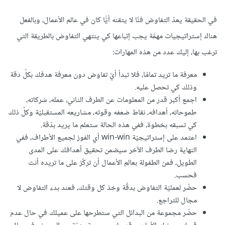
في الحقيقة يعدّ التفاوض فنًا لا يتقنه أيًّا كان في عالم الأعمال، وبالفعل
هناك إستراتيجيات مهمّة يجب إتباعها كي ينتهي التفاوض بالطريقة التي
ترغب بها، إليك عدد من هذه المهارات:
معرفة ما تريد تمامًا، فلا تبدأ أيّ تفاوض دون معرفة هدفك بكلّ دقة
وذلك كي تحصل عليه.
اجمع أكبر قدر من المعلومات عن الطرف الثاني، عمله، شركاته،
طموحاته، أهدافه، نقاط ضعفه وقوته، مشاريعه المستقبليّة وكلّ ذلك
كي تسبقه بخطوة، ففي هذه الحالة ستعلم ما يريد بدّقة.
اعتمد على إستراتيجيّة win-win أي الفوز لجميع الأطراف، ففي
النهاية رضا الطرف الآخر سيضمن تحقيق أهدافك على المدى
الطويل، فمن الطفولة بعالم الأعمال أن تركّز على ما تريده أنت
فحسب.
حضّر لعمليّة التفاوض بدقّة وخذ كل وقتك، فعند بدء التفاوض لا
مجال للتراجع.
حضّر مجموعة من البدائل التي ستطرحها على عميلك في حال عدم