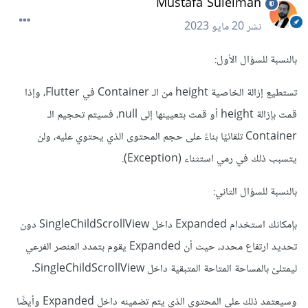
Mustafa Suleiman
نشر
20 مايو 2023
بالنسبة للسؤال الأول:
تستطيع إزالة الخاصية height من الـ Container في Flutter، وإذا
قمت بإزالة height أو قمت بتعيينها إلى null، فسيتم تحجيم الـ
Container تلقائيًا بناءً على حجم المحتوى الذي يحتوي عليه، ولن
يتسبب ذلك في رمي استثناء (Exception).
بالنسبة للسؤال الثاني:
بإمكانك استخدام Expanded داخل SingleChildScrollView دون
تحديد ارتفاع محدد، حيث أن Expanded يقوم بتمدد العنصر الفرعي
ليمتلئ بالمساحة المتاحة المتبقية داخل SingleChildScrollView.
وسيعتمد ذلك على المحتوى الذي يتم تضمينه داخل Expanded وأيضًا