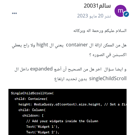
سالم20031
نشر
20 مايو 2023
السلام عليكم ورحمة اله وبركاته
هل من الممكن ازالة ال container يعني ال hight ولا راح يعطي
اكسبشن في الصوره ؟
و ايضا سؤال اخر هل من الصحيح أن أضع expanded داخل ال
singleChildScroll بدون تحديد ارتفاع