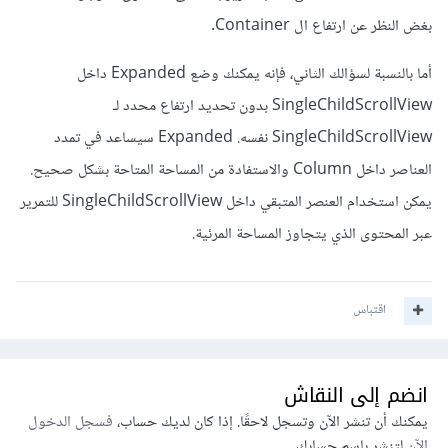
بغض النظر عن ارتفاع ال Container.
أما بالنسبة لسؤالك الثاني، فإنه يمكنك وضع Expanded داخل
SingleChildScrollView بدون تحديد ارتفاع محدد لـ
SingleChildScrollView نفسه. Expanded سيساعد في تمدد
العناصر داخل Column والاستفادة من المساحة المتاحة بشكل صحيح.
يمكن استخدام العنصر المتبقي داخل SingleChildScrollView للتمرير
عبر المحتوى الذي يتجاوز المساحة المرئية.
اقتباس
انضم إلى النقاش
يمكنك أن تنشر الآن وتسجل لاحقًا. إذا كان لديك حساب،
فسجل الدخول
الآن
لتنشر باسم حسابك.