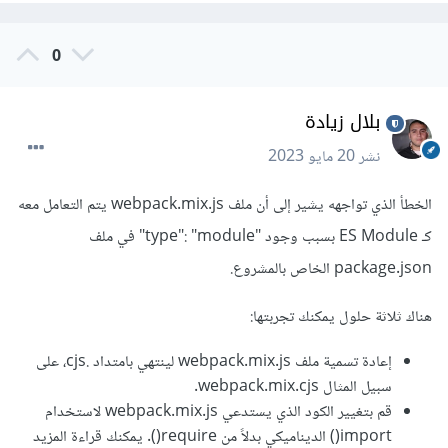
0
بلال زيادة
نشر
20 مايو 2023
الخطأ الذي تواجهه يشير إلى أن ملف webpack.mix.js يتم التعامل معه
كـ ES Module بسبب وجود "type": "module" في ملف
package.json الخاص بالمشروع.
هناك ثلاثة حلول يمكنك تجربتها:
إعادة تسمية ملف webpack.mix.js لينتهي بامتداد .cjs، على
سبيل المثال webpack.mix.cjs.
قم بتغيير الكود الذي يستدعي webpack.mix.js لاستخدام
import() الديناميكي بدلاً من require(). يمكنك قراءة المزيد