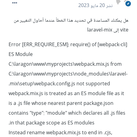
نشر
20 مايو 2023
هل يمكنك المساعدة في تحديد هذا الخطأ عندما أحاول التغيير من
vite إلى laravel-mix
[webpack-cli] Error [ERR_REQUIRE_ESM]: require() of
ES Module
C:\laragon\www\myprojects\webpack.mix.js from
C:\laragon\www\myprojects\node_modules\laravel-
mix\setup\webpack.config.js not supported.
webpack.mix.js is treated as an ES module file as it
is a .js file whose nearest parent package.json
contains "type": "module" which declares all .js files
in that package scope as ES modules.
Instead rename webpack.mix.js to end in .cjs,