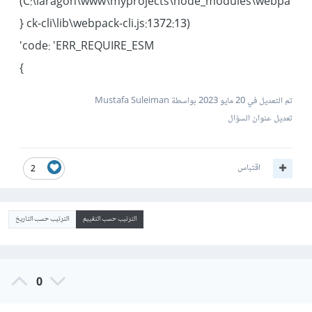
(C:\laragon\www\myprojects\node_modules\webpa
ck-cli\lib\webpack-cli.js:1372:13) {
code: 'ERR_REQUIRE_ESM'
}
تم التعديل في
20 مايو 2023
بواسطة Mustafa Suleiman
تعديل عنوان السؤال
اقتباس
2
الترتيب حسب التقييم
الترتيب حسب التاريخ
0