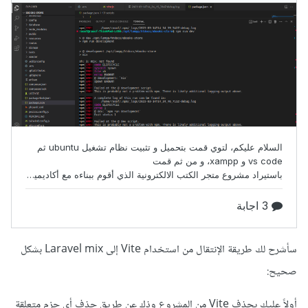
سأشرح لك طريقة الإنتقال من استخدام Vite إلى Laravel mix بشكل
صحيح:
أولاً عليك بحذف Vite من المشروع وذك عن طريق حذف أي حزم متعلقة