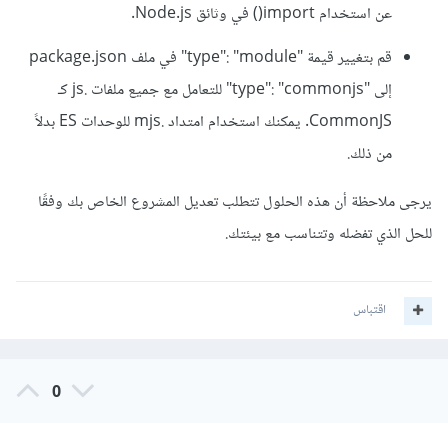
عن استخدام import() في وثائق Node.js.
قم بتغيير قيمة "type": "module" في ملف package.json
إلى "type": "commonjs" للتعامل مع جميع ملفات .js كـ
CommonJS. يمكنك استخدام امتداد .mjs للوحدات ES بدلاً
من ذلك.
يرجى ملاحظة أن هذه الحلول تتطلب تعديل المشروع الخاص بك وفقًا
للحل الذي تفضله وتتناسب مع بيئتك.
اقتباس
0