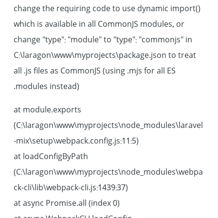
change the requiring code to use dynamic import()
which is available in all CommonJS modules, or
change "type": "module" to "type": "commonjs" in
C:\laragon\www\myprojects\package.json to treat
all .js files as CommonJS (using .mjs for all ES
modules instead).
at module.exports
(C:\laragon\www\myprojects\node_modules\laravel
-mix\setup\webpack.config.js:11:5)
at loadConfigByPath
(C:\laragon\www\myprojects\node_modules\webpa
ck-cli\lib\webpack-cli.js:1439:37)
at async Promise.all (index 0)