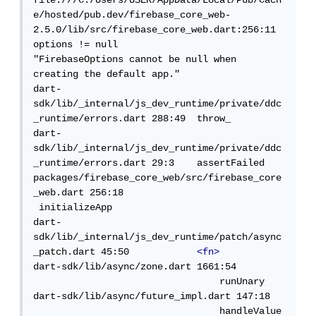
file:///C:/Users/USER/AppData/Local/Pub/Cach
e/hosted/pub.dev/firebase_core_web-
2.5.0/lib/src/firebase_core_web.dart:256:11

options != null

"FirebaseOptions cannot be null when 
creating the default app."

dart-
sdk/lib/_internal/js_dev_runtime/private/ddc
_runtime/errors.dart 288:49  throw_

dart-
sdk/lib/_internal/js_dev_runtime/private/ddc
_runtime/errors.dart 29:3    assertFailed

packages/firebase_core_web/src/firebase_core
_web.dart 256:18                 
 initializeApp

dart-
sdk/lib/_internal/js_dev_runtime/patch/async
_patch.dart 45:50            
<fn>
dart-sdk/lib/async/zone.dart 1661:54         
                                 runUnary

dart-sdk/lib/async/future_impl.dart 147:18   
                                 handleValue
