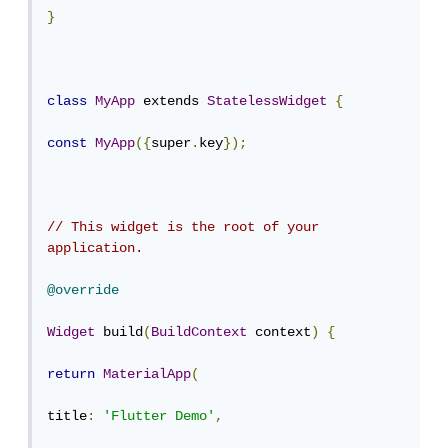
}
class
MyApp
 extends 
StatelessWidget
{
const
MyApp
({
super
.
key
});
// This widget is the root of your 
application.
@override
Widget
 build
(
BuildContext
 context
)
{
return
MaterialApp
(
title
:
'Flutter Demo'
,