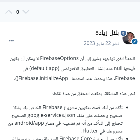
3- تأكد من أن تكوين Firebase الخاص بك صحيح في مشروع
0
Flutter، من خلال فتح ملف android/app/build.gradle
وتأكد من وجود التكوينات التالية:
بلال زيادة
نشر
22 مايو 2023
apply plugin
:
'com.google.gms.google-
services'
الخطأ الذي تواجهه يشير إلى أن FirebaseOptions لا يمكن أن يكون
dependencies 
{
قيمتها null عند إنشاء التطبيق الافتراضي (default app) في
    implementation 
Firebase. هذا يحدث عند استدعاء Firebase.initializeApp().
platform
(
'com.google.firebase:firebase-
bom:32.0.0'
)
// ...
لحل هذه المشكلة، يمكنك التحقق من عدة نقاط:
}
تأكد من أنك قمت بتكوين مشروع Firebase الخاص بك بشكل
4- تحقق من أنه تم تثبيت مكون Google Services الصحيح في
صحيح وحصلت على ملف google-services.json الصحيح.
مشروعك فيجب وجود السطر التالي في ملف
تحتاج إلى التأكد من أنه تم تضمينه في مسار android/app من
مشروعك في Flutter.
android/build.gradle:
تأكد من أن حزمة Firebase Core المرتبطة بمشروعك مضافة