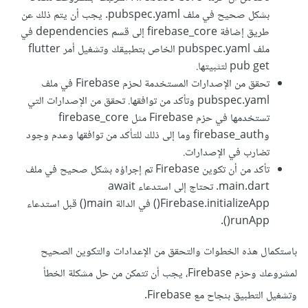
بشكل صحيح في ملف pubspec.yaml. يجب أن يتم ذلك عن
classpath 
'com.google.gms:google-
طريق إضافة firebase_core إلى قسم dependencies في
services:4.3.15'
ملف pubspec.yaml الخاص بتطبيقك وتشغيل أمر flutter
5- تأكد من استدعاء دالة main() باستخدام الكلمة المفتاحية
pub get لتثبيتها.
تحقق من الإصدارات المستخدمة لحزم Firebase في ملف
async واستخدام await قبل دالة Firebase.initializeApp()
pubspec.yaml وتأكد من توافقها. تحقق من الإصدارات التي
لضمان تهيئة Firebase بنجاح قبل تشغيل التطبيق.
تستخدمها في حزم Firebase مثل firebase_core
وfirebase_auth وما إلى ذلك للتأكد من توافقها وعدم وجود
تضارب في الإصدارات.
تأكد من أن تكوين Firebase تم إجراؤه بشكل صحيح في ملف
main.dart. تحتاج إلى استدعاء await
Firebase.initializeApp() في الدالة main() قبل استدعاء
runApp().
باستكمال هذه الخطوات والتحقق من الإعدادات والتكوين الصحيح
لمشروعك وحزم Firebase، يجب أن تتمكن من حل مشكلة الخطأ
وتشغيل التطبيق بنجاح مع Firebase.