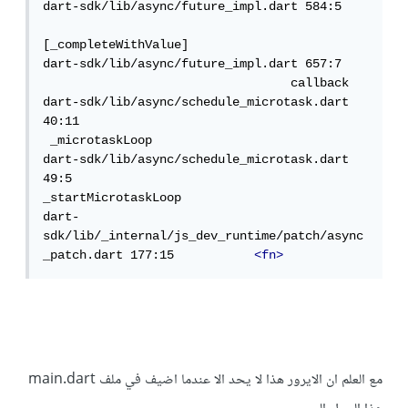
dart-sdk/lib/async/future_impl.dart 584:5   
[_completeWithValue]

dart-sdk/lib/async/future_impl.dart 657:7   
                                  callback

dart-sdk/lib/async/schedule_microtask.dart 
40:11                             
 _microtaskLoop

dart-sdk/lib/async/schedule_microtask.dart 
49:5                               
_startMicrotaskLoop

dart-
sdk/lib/_internal/js_dev_runtime/patch/async
_patch.dart 177:15           
<fn>
مع العلم ان الايرور هذا لا يحد الا عندما اضيف في ملف main.dart