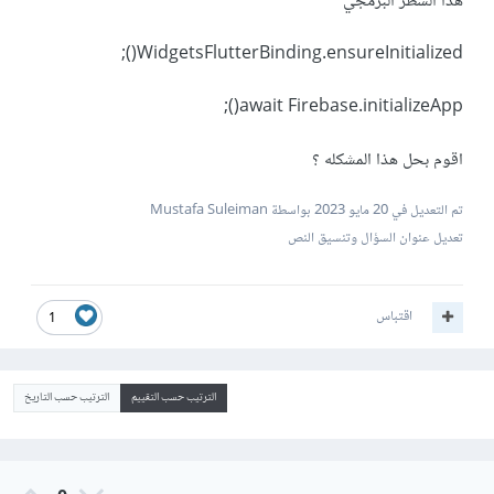
هذا السطر البرمجي
WidgetsFlutterBinding.ensureInitialized();
await Firebase.initializeApp();
اقوم بحل هذا المشكله ؟
تم التعديل في
20 مايو 2023
بواسطة Mustafa Suleiman
تعديل عنوان السؤال وتنسيق النص
اقتباس
1
الترتيب حسب التقييم
الترتيب حسب التاريخ