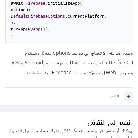
await 
Firebase
.
initializeApp
(
options
:
DefaultFirebaseOptions
.
currentPlatform
,
);
runApp
(
MyApp
());
}
وبهذه الطريقة ، لا تحتاج إلى تعريف options يدويًا. وسيقوم
Flutterfire CLI بتوليد ملف Dart لدعم منصتك (Android و iOS
وتجريبي Web) وسيعرّف خيارات Firebase المناسبة تلقائيًا.
اقتباس
انضم إلى النقاش
يمكنك أن تنشر الآن وتسجل لاحقًا. إذا كان لديك حساب،
فسجل الدخول