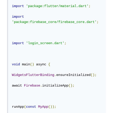
import
'package:flutter/material.dart'
;
import
'package:firebase_core/firebase_core.dart'
;
import
'login_screen.dart'
;
void
 main
()
 async 
{
WidgetsFlutterBinding
.
ensureInitialized
();
await 
Firebase
.
initializeApp
();
runApp
(
const
MyApp
());