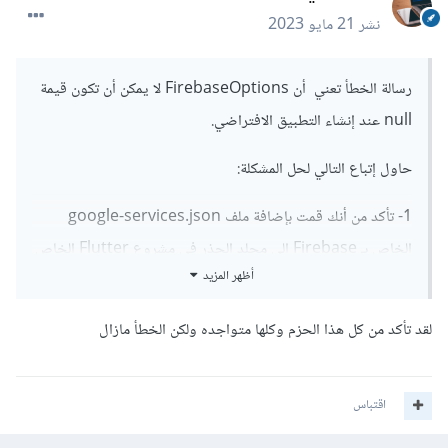
نشر
21 مايو 2023
رسالة الخطأ تعني أن FirebaseOptions لا يمكن أن تكون قيمة
null عند إنشاء التطبيق الافتراضي.
حاول إتباع التالي لحل المشكلة:
1- تأكد من أنك قمت بإضافة ملف google-services.json
الخاص بـ Firebase إلى مجلد الجذر في مشروع Flutter الخاص
أظهر المزيد
بك.
2- تأكد من أنك قمت بإضافة جميع حزم Firebase اللازمة إلى
لقد تأكد من كل هذا الحزم وكلها متواجده ولكن الخطأ مازال
ملف pubspec.yaml في مشروعك، وتستطيع التأكد من وجود
الحزم اللازمة وإصداراتها الصحيحة في ملف pubspec.yaml، ثم
اقتباس
قم بتشغيل الأمر flutter pub get لتثبيتها.