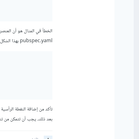
pubspec.yaml بهذا الشكل الصحيح:
بعد ذلك، يجب أن تتمكن من تنفيذ flutter pub get 