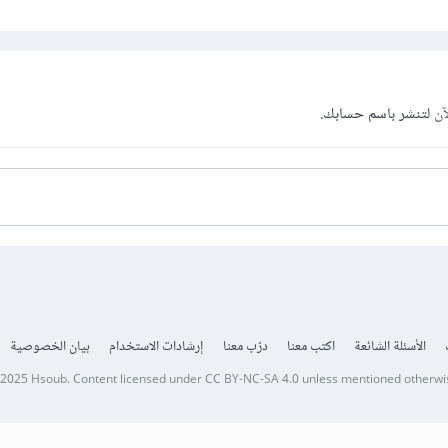
آن
لتنشر باسم حسابك.
الأسئلة الشائعة
اكتب معنا
درّب معنا
إرشادات الاستخدام
بيان الخصوصية
 2025
Hsoub
.
Content licensed under
CC BY-NC-SA 4.0
unless mentioned otherwi