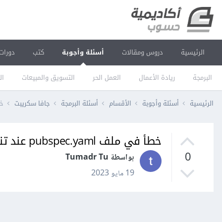
الرئيسية
دروس ومقالات
أسئلة وأجوبة
كتب
دورات
البرمجة
ريادة الأعمال
العمل الحر
التسويق والمبيعات
ال
الرئيسية
أسئلة وأجوبة
الأقسام
أسئلة البرمجة
جافا سكريبت
خطأ ف
خطأ في ملف pubspec.yaml عند تنفيذ "flutter pub get"
0
بواسطة Tumadr Tu
19 مايو 2023