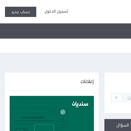
تسجيل الدخول
حساب جديد
إعلانات
ن
0
السؤال