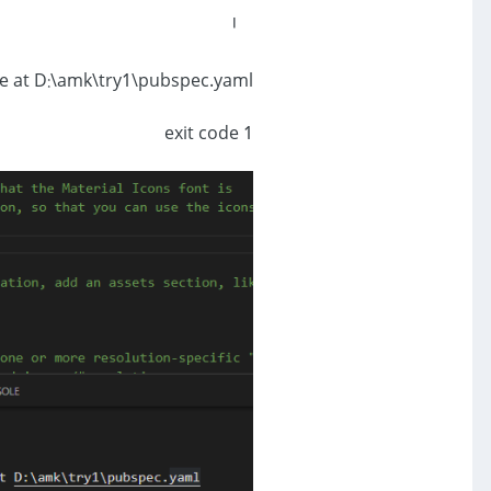
╵
le at D:\amk\try1\pubspec.yaml
exit code 1