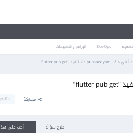
تصميم
DevOps
البرامج والتطبيقات
ي ملف pubspec.yaml عند تنفيذ "flutter pub get"
متابعو
مشاركة
اطرح سؤالًا
أجب على هذا 