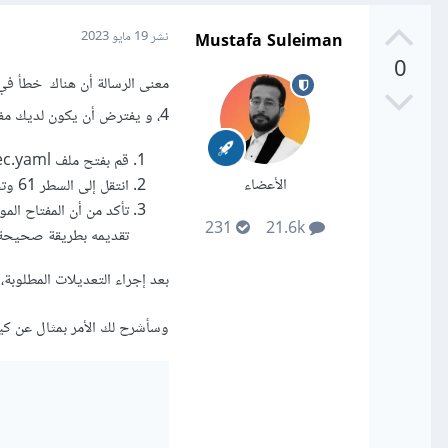
Mustafa Suleiman
نشر
19 مايو 2023
0
4، و يفترض أن يكون لديك مفتاح صحيح في هذا السطر وفقًا لصيغة YAML، لذلك حاول اتبع الخطوات التالية:
قم بفتح ملف pubspec.yaml في محرر النصوص الخاص بك.
الأعضاء
انتقل إلى السطر 61 وتحقق من وجود أي أخطاء في النحو أو التنسيق.
تأكد من أن المفتاح ا
231
21.6k
تقديمه بطريقة صحيحة
بعد إجراء التعديلات المطلوبة، يجب أن تتمكن من تنف
وسأشرح لك الأمر بمثال عن كيفية ح