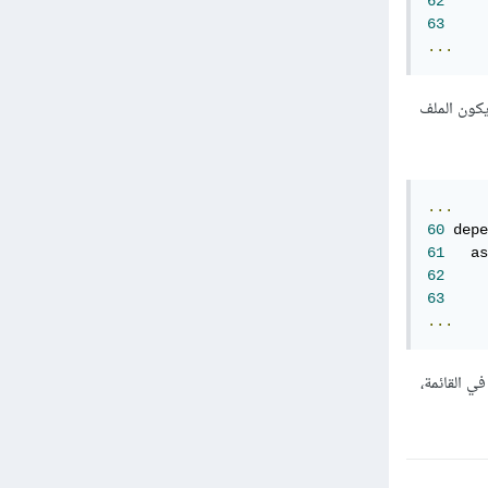
62
63
...
سية (colon) بعد كلمة "assets"، ويجب أن يكون الملف
...
60
 depe
61
   as
62
63
...
ودة في القائمة،