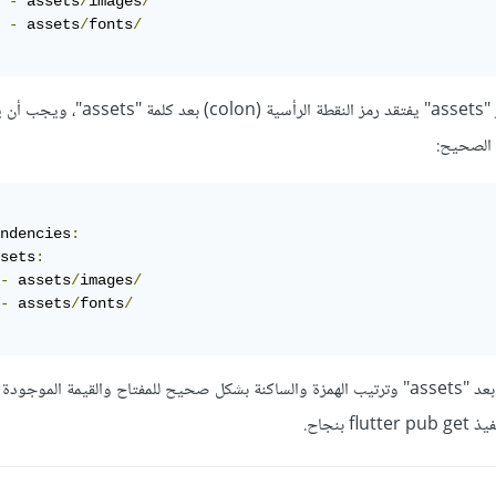
-
 assets
/
images
/
-
 assets
/
fonts
/
الخطأ في المثال هو أن العنصر "assets" يفتقد رمز النقطة الرأ
ndencies
:
sets
:
-
 assets
/
images
/
-
 assets
/
fonts
/
تأكد من إضافة النقطة الرأسية بعد "assets" وترتيب الهمزة والساكنة بشكل صحيح للمفتاح والقيمة الموج
بنجاح.