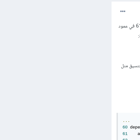
معنى الرسالة أن هناك خطأ في ملف pubspec.yaml الخاص بمشروعك، والرسالة تشير إلى خطأ في السطر 61 في عمود
تنسيق مثل
...
60
 depe
61
    a